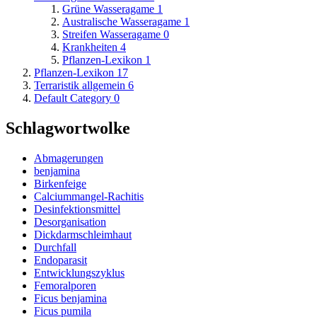
Grüne Wasseragame
1
Australische Wasseragame
1
Streifen Wasseragame
0
Krankheiten
4
Pflanzen-Lexikon
1
Pflanzen-Lexikon
17
Terraristik allgemein
6
Default Category
0
Schlagwortwolke
Abmagerungen
benjamina
Birkenfeige
Calciummangel-Rachitis
Desinfektionsmittel
Desorganisation
Dickdarmschleimhaut
Durchfall
Endoparasit
Entwicklungszyklus
Femoralporen
Ficus benjamina
Ficus pumila