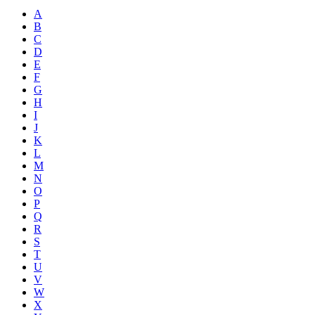
A
B
C
D
E
F
G
H
I
J
K
L
M
N
O
P
Q
R
S
T
U
V
W
X