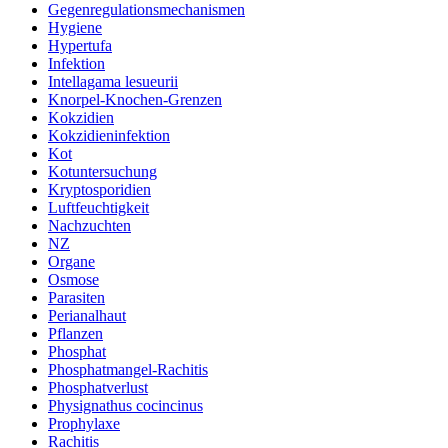
Gegenregulationsmechanismen
Hygiene
Hypertufa
Infektion
Intellagama lesueurii
Knorpel-Knochen-Grenzen
Kokzidien
Kokzidieninfektion
Kot
Kotuntersuchung
Kryptosporidien
Luftfeuchtigkeit
Nachzuchten
NZ
Organe
Osmose
Parasiten
Perianalhaut
Pflanzen
Phosphat
Phosphatmangel-Rachitis
Phosphatverlust
Physignathus cocincinus
Prophylaxe
Rachitis