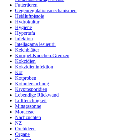
Futtertieren
Gegenregulationsmechanismen
Heißluftpistole
Hydrokultur
Hygiene
Hypertufa
Infektion
Intellagama lesueurii
Kelchblätter
Knorpel-Knochen-Grenzen
Kokzidien
Kokzidieninfektion
Kot
Kotproben
Kotuntersuchung
Kryptosporidien
Lebendige Rückwand
Luftfeuchtigkeit
Mittagssonne
Moraceae
Nachzuchten
NZ
Orchideen
Organe
Osmose