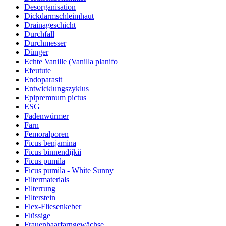
Desorganisation
Dickdarmschleimhaut
Drainageschicht
Durchfall
Durchmesser
Dünger
Echte Vanille (Vanilla planifo
Efeutute
Endoparasit
Entwicklungszyklus
Epipremnum pictus
ESG
Fadenwürmer
Farn
Femoralporen
Ficus benjamina
Ficus binnendijkii
Ficus pumila
Ficus pumila - White Sunny
Filtermaterials
Filterrung
Filterstein
Flex-Fliesenkeber
Flüssige
Frauenhaarfarngewächse