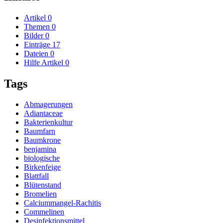
Artikel
0
Themen
0
Bilder
0
Einträge
17
Dateien
0
Hilfe Artikel
0
Tags
Abmagerungen
Adiantaceae
Bakterienkultur
Baumfarn
Baumkrone
benjamina
biologische
Birkenfeige
Blattfall
Blütenstand
Bromelien
Calciummangel-Rachitis
Commelinen
Desinfektionsmittel