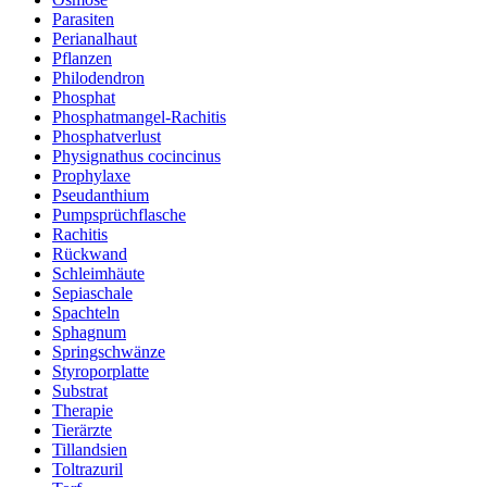
Parasiten
Perianalhaut
Pflanzen
Philodendron
Phosphat
Phosphatmangel-Rachitis
Phosphatverlust
Physignathus cocincinus
Prophylaxe
Pseudanthium
Pumpsprüchflasche
Rachitis
Rückwand
Schleimhäute
Sepiaschale
Spachteln
Sphagnum
Springschwänze
Styroporplatte
Substrat
Therapie
Tierärzte
Tillandsien
Toltrazuril