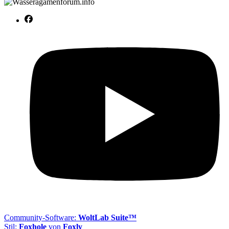
Community-Software:
WoltLab Suite™
Stil:
Foxhole
von
Foxly