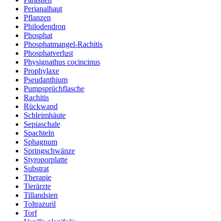
Perianalhaut
Pflanzen
Philodendron
Phosphat
Phosphatmangel-Rachitis
Phosphatverlust
Physignathus cocincinus
Prophylaxe
Pseudanthium
Pumpsprüchflasche
Rachitis
Rückwand
Schleimhäute
Sepiaschale
Spachteln
Sphagnum
Springschwänze
Styroporplatte
Substrat
Therapie
Tierärzte
Tillandsien
Toltrazuril
Torf