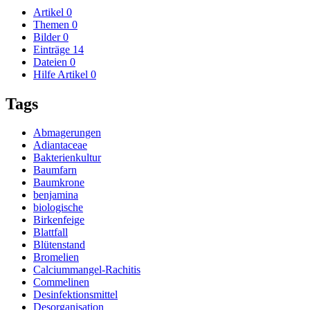
Artikel
0
Themen
0
Bilder
0
Einträge
14
Dateien
0
Hilfe Artikel
0
Tags
Abmagerungen
Adiantaceae
Bakterienkultur
Baumfarn
Baumkrone
benjamina
biologische
Birkenfeige
Blattfall
Blütenstand
Bromelien
Calciummangel-Rachitis
Commelinen
Desinfektionsmittel
Desorganisation