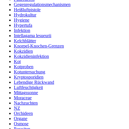
Gegenregulationsmechanismen
Heißluftpistole
Hydrokultur
Hygiene
Hypertufa
Infektion
Intellagama lesueurii
Kelchblätter
Knorpel-Knochen-Grenzen
Kokzidien
Kokzidieninfektion
Kot
Kotproben
Kotuntersuchung
Kryptosporidien
Lebendige Rückwand
Luftfeuchtigkeit
Mittagssonne
Moraceae
Nachzuchten
NZ
Orchideen
Organe
Osmose
Parasiten