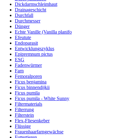
Dickdarmschleimhaut
Drainageschicht
Durchfall
Durchmesser
Dünger
Echte Vanille (Vanilla planifo
Efeutute
Endoparasit
Entwicklungszyklus
Epipremnum pictus
ESG
Fadenwürmer
Farn
Femoralporen
Ficus benjamina
Ficus binnendijkii
Ficus pumila
Ficus pumila - White Sunny
Filtermaterials
Filterrung
Filterstein
Flex-Fliesenkeber
Flüssige
Frauenhaarfarngewächse
Futtertieren