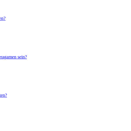
en?
eragamen sein?
ten?