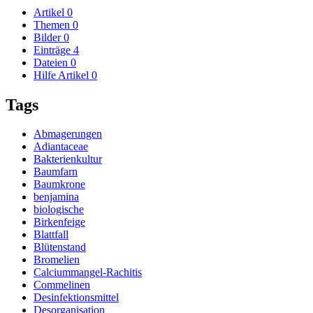
Artikel
0
Themen
0
Bilder
0
Einträge
4
Dateien
0
Hilfe Artikel
0
Tags
Abmagerungen
Adiantaceae
Bakterienkultur
Baumfarn
Baumkrone
benjamina
biologische
Birkenfeige
Blattfall
Blütenstand
Bromelien
Calciummangel-Rachitis
Commelinen
Desinfektionsmittel
Desorganisation