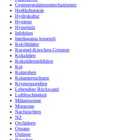
Gegenregulationsmechanismen
Heißluftpistole
Hydrokultur
Hygiene
Hypertufa
Infektion
Intellagama lesueurii
Kelchblätter
Knorpel-Knochen-Grenzen
Kokzidien
Kokzidieninfektion
Kot
Kotproben
Kotuntersuchung
Kryptosporidien
Lebendige Rückwand
Luftfeuchtigkeit
Mittagssonne
Moraceae
Nachzuchten
NZ
Orchideen
Organe
Osmose
Parasiten