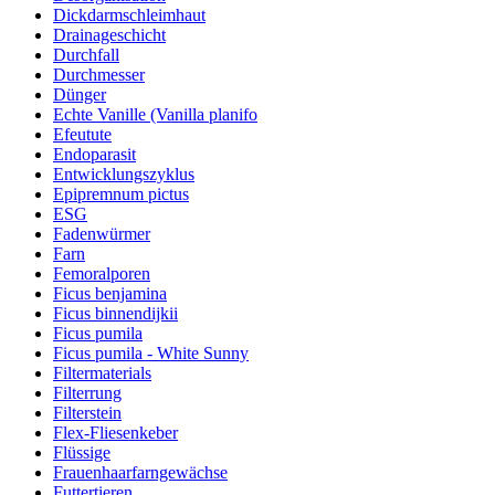
Dickdarmschleimhaut
Drainageschicht
Durchfall
Durchmesser
Dünger
Echte Vanille (Vanilla planifo
Efeutute
Endoparasit
Entwicklungszyklus
Epipremnum pictus
ESG
Fadenwürmer
Farn
Femoralporen
Ficus benjamina
Ficus binnendijkii
Ficus pumila
Ficus pumila - White Sunny
Filtermaterials
Filterrung
Filterstein
Flex-Fliesenkeber
Flüssige
Frauenhaarfarngewächse
Futtertieren