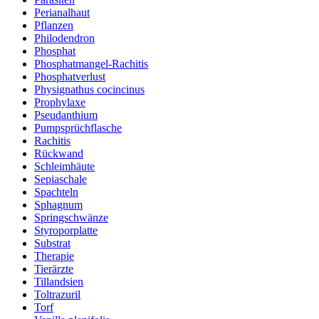
Perianalhaut
Pflanzen
Philodendron
Phosphat
Phosphatmangel-Rachitis
Phosphatverlust
Physignathus cocincinus
Prophylaxe
Pseudanthium
Pumpsprüchflasche
Rachitis
Rückwand
Schleimhäute
Sepiaschale
Spachteln
Sphagnum
Springschwänze
Styroporplatte
Substrat
Therapie
Tierärzte
Tillandsien
Toltrazuril
Torf