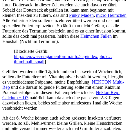
ihren Dottersack, in dieser Zeit werden sie auch davon ernährt.
Sobald der Dottersack abgefallen ist, kann man beginnen mit
kleinen Insekten zu füttern, das sind
Pinky Maden
,
micro Heimchen
Alle Futterinsekten sollten einzeln verfüttert werden und das mit
speziellen Futtertierpinzetten. So läuft man nicht Gefahr, das die
Futtertiere das Terrarium besiedeln und es zu einer Invasion kommt,
sollte das doch mal passieren, helfen diese
Heimchen Fallen
im
Haushalt (Nicht im Terrarium).
[Blockierte Grafik:
http://neu.wasseragamenforum.info/acp/index.php?…
thumbnail=small
]
Gefüttert werden sollte Täglich und ein bis zweimal Wöchentlich,
sollten die Futtertiere mit Vitaminpulver bestäubt werden, hier gibt
es verschiedenste Präparate, meine Empfehlung:
NEKTON Multi-
Rep
und die darauf folgende Fütterung sollte mit einem Kalzium
Präparat erfolgen, in diesem Fall empfehle ich das:
Nekton Rep-
Calcium + D3
natürlich kann da auch eine pause von 2-3 Tagen
dazwischen liegen, beides sollte aber mindestens 1mal die Woche
verabreicht werden.
Ab der 6. Woche können auch schon grössere Insekten verfüttert
werden, so zB. Mehlwürmer, kleine Grillen, kleine Heuschrecken
und bitte versucht immer wieder auch mal Grünfutter anzubieten,