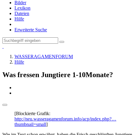
Bilder
Lexikon
Dateien
Hilfe
Erweiterte Suche
WASSERAGAMENFORUM
Hilfe
Was fressen Jungtiere 1-10Monate?
[Blockierte Grafik:
http://neu.wasseragamenforum.info/acp/index.php?…
thumbnail=small
]
Wie im Text schon erwähnt, haben die Frisch geschlüpften Jungtiere