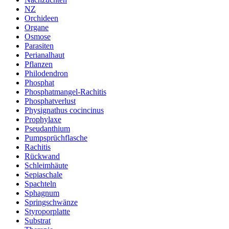
NZ
Orchideen
Organe
Osmose
Parasiten
Perianalhaut
Pflanzen
Philodendron
Phosphat
Phosphatmangel-Rachitis
Phosphatverlust
Physignathus cocincinus
Prophylaxe
Pseudanthium
Pumpsprüchflasche
Rachitis
Rückwand
Schleimhäute
Sepiaschale
Spachteln
Sphagnum
Springschwänze
Styroporplatte
Substrat