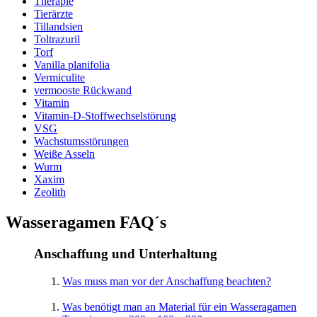
Therapie
Tierärzte
Tillandsien
Toltrazuril
Torf
Vanilla planifolia
Vermiculite
vermooste Rückwand
Vitamin
Vitamin-D-Stoffwechselstörung
VSG
Wachstumsstörungen
Weiße Asseln
Wurm
Xaxim
Zeolith
Wasseragamen FAQ´s
Anschaffung und Unterhaltung
Was muss man vor der Anschaffung beachten?
Was benötigt man an Material für ein Wasseragamen