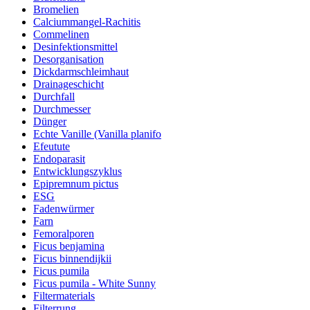
Bromelien
Calciummangel-Rachitis
Commelinen
Desinfektionsmittel
Desorganisation
Dickdarmschleimhaut
Drainageschicht
Durchfall
Durchmesser
Dünger
Echte Vanille (Vanilla planifo
Efeutute
Endoparasit
Entwicklungszyklus
Epipremnum pictus
ESG
Fadenwürmer
Farn
Femoralporen
Ficus benjamina
Ficus binnendijkii
Ficus pumila
Ficus pumila - White Sunny
Filtermaterials
Filterrung