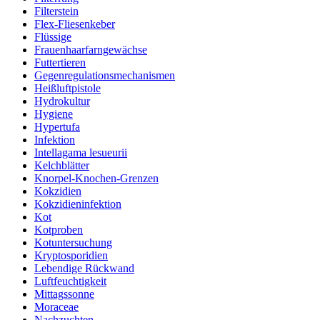
Filterstein
Flex-Fliesenkeber
Flüssige
Frauenhaarfarngewächse
Futtertieren
Gegenregulationsmechanismen
Heißluftpistole
Hydrokultur
Hygiene
Hypertufa
Infektion
Intellagama lesueurii
Kelchblätter
Knorpel-Knochen-Grenzen
Kokzidien
Kokzidieninfektion
Kot
Kotproben
Kotuntersuchung
Kryptosporidien
Lebendige Rückwand
Luftfeuchtigkeit
Mittagssonne
Moraceae
Nachzuchten