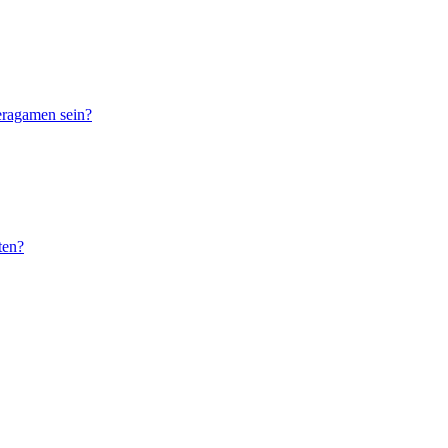
eragamen sein?
ten?