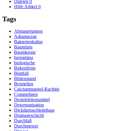
Dateien
0
Hilfe Artikel
0
Tags
Abmagerungen
Adiantaceae
Bakterienkultur
Baumfarn
Baumkrone
benjamina
biologische
Birkenfeige
Blattfall
Blütenstand
Bromelien
Calciummangel-Rachitis
Commelinen
Desinfektionsmittel
Desorganisation
Dickdarmschleimhaut
Drainageschicht
Durchfall
Durchmesser