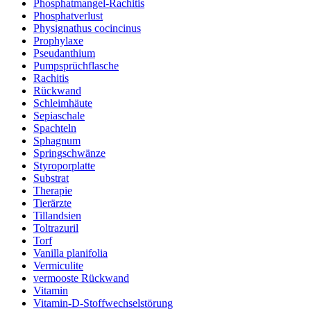
Phosphatmangel-Rachitis
Phosphatverlust
Physignathus cocincinus
Prophylaxe
Pseudanthium
Pumpsprüchflasche
Rachitis
Rückwand
Schleimhäute
Sepiaschale
Spachteln
Sphagnum
Springschwänze
Styroporplatte
Substrat
Therapie
Tierärzte
Tillandsien
Toltrazuril
Torf
Vanilla planifolia
Vermiculite
vermooste Rückwand
Vitamin
Vitamin-D-Stoffwechselstörung