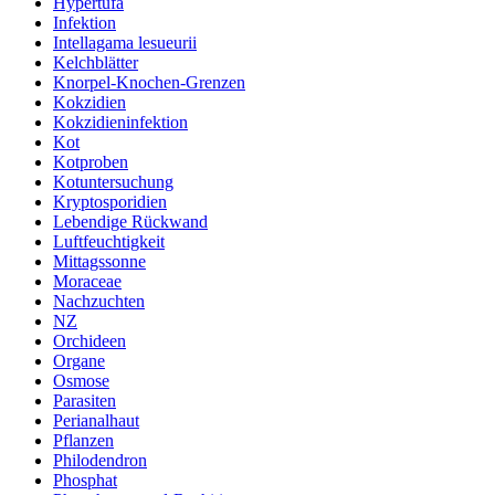
Hypertufa
Infektion
Intellagama lesueurii
Kelchblätter
Knorpel-Knochen-Grenzen
Kokzidien
Kokzidieninfektion
Kot
Kotproben
Kotuntersuchung
Kryptosporidien
Lebendige Rückwand
Luftfeuchtigkeit
Mittagssonne
Moraceae
Nachzuchten
NZ
Orchideen
Organe
Osmose
Parasiten
Perianalhaut
Pflanzen
Philodendron
Phosphat