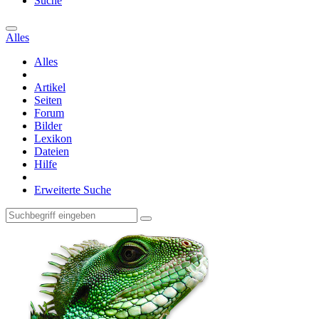
Suche
Alles
Alles
Artikel
Seiten
Forum
Bilder
Lexikon
Dateien
Hilfe
Erweiterte Suche