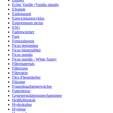
Dünger
Echte Vanille (Vanilla planifo
Efeutute
Endoparasit
Entwicklungszyklus
Epipremnum pictus
ESG
Fadenwürmer
Farn
Femoralporen
Ficus benjamina
Ficus binnendijkii
Ficus pumila
Ficus pumila - White Sunny
Filtermaterials
Filterrung
Filterstein
Flex-Fliesenkeber
Flüssige
Frauenhaarfarngewächse
Futtertieren
Gegenregulationsmechanismen
Heißluftpistole
Hydrokultur
Hygiene