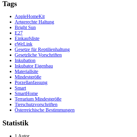
Tags
AppleHomeKit
Artgerechte Haltung
Bright Sun
E27
Einkaufsliste
eWeLink
Gesetze für Reptilienhaltung
Gesetzliche Vorschriften
Inkubation
Inkubator Eigenbau
Materiallsite
Mindestgröße
Porzellanfassung
Smart
SmartHome
Terrarium Mindestgröße
Tierschutzvorschriften
Österreichische Bestimmungen
Statistik
1 Autor