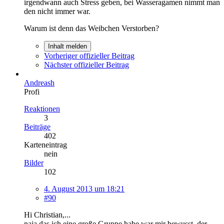
irgendwann auch Stress geben, bei Wasseragamen nimmt man
den nicht immer war.
Warum ist denn das Weibchen Verstorben?
Inhalt melden
Vorheriger offizieller Beitrag
Nächster offizieller Beitrag
Andreash
Profi
Reaktionen
3
Beiträge
402
Karteneintrag
nein
Bilder
102
4. August 2013 um 18:21
#90
Hi Christian,...
naja das ich eine große Gruppe habe war mir bewusst, der