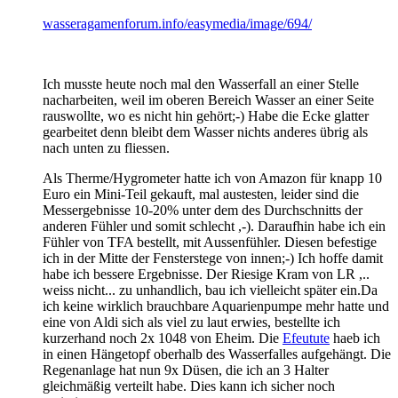
wasseragamenforum.info/easymedia/image/694/
Ich musste heute noch mal den Wasserfall an einer Stelle
nacharbeiten, weil im oberen Bereich Wasser an einer Seite
rauswollte, wo es nicht hin gehört;-) Habe die Ecke glatter
gearbeitet denn bleibt dem Wasser nichts anderes übrig als
nach unten zu fliessen.
Als Therme/Hygrometer hatte ich von Amazon für knapp 10
Euro ein Mini-Teil gekauft, mal austesten, leider sind die
Messergebnisse 10-20% unter dem des Durchschnitts der
anderen Fühler und somit schlecht ,-). Daraufhin habe ich ein
Fühler von TFA bestellt, mit Aussenfühler. Diesen befestige
ich in der Mitte der Fensterstege von innen;-) Ich hoffe damit
habe ich bessere Ergebnisse. Der Riesige Kram von LR ,..
weiss nicht... zu unhandlich, bau ich vielleicht später ein.Da
ich keine wirklich brauchbare Aquarienpumpe mehr hatte und
eine von Aldi sich als viel zu laut erwies, bestellte ich
kurzerhand noch 2x 1048 von Eheim. Die
Efeutute
haeb ich
in einen Hängetopf oberhalb des Wasserfalles aufgehängt. Die
Regenanlage hat nun 9x Düsen, die ich an 3 Halter
gleichmäßig verteilt habe. Dies kann ich sicher noch