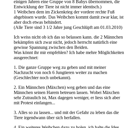
einigen Jahren eine Gruppe von 8 Babys übernommen, die
Entwicklung der Tiere ist nicht immer identisch.)
1 Weibchen dem im Zickenkrieg der vordere rechte Fuß
abgebissen wurde. Das Weibchen kommt damit zwar klar, ist
aber doch etwas behindert.
(Alle Tiere sind 3 1/2 Jahre jung Geschlüpft am 01.03.2010)
Ich weiss nicht ob ich das so belassen kann. die 2 Männchen
bekämpfen sich zwar nicht, jedoch herrscht natürlich eine
gewisse Spannung zwischen den Beiden.
Was könnt ihr mir empfehlen? Ich habe mehre Möglichkeiten
ausgerechnet:
1. Die ganze Gruppe weg zu geben und mit meiner
Nachzucht von noch 6 Jungtieren weiter zu machen
(Geschlechter noch unbekannt).
2. Ein Männchen (Mäxchen) weg geben und das eine
Männchen seinen Harem betreuen lassen. Wobei Mäxchen
sehr Zutraulich ist, Max dagegen weniger, er liess sich aber
mit Protest einfangen...
3. Alles so zu lassen... und mit der Gefahr zu leben das die
Tiere irgendwann über sich herfallen.
4. Ein weiteres Weibchen dazu zu holen, ich halte die Idee