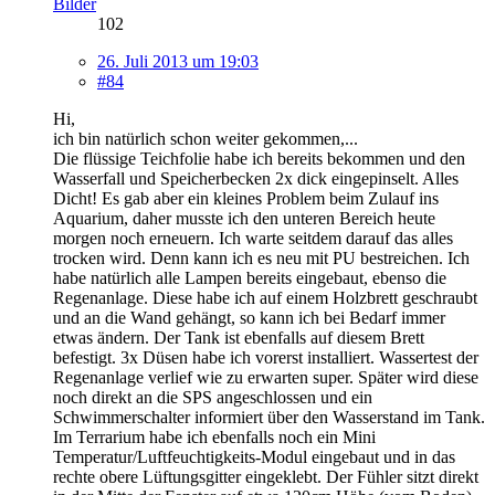
Bilder
102
26. Juli 2013 um 19:03
#84
Hi,
ich bin natürlich schon weiter gekommen,...
Die flüssige Teichfolie habe ich bereits bekommen und den
Wasserfall und Speicherbecken 2x dick eingepinselt. Alles
Dicht! Es gab aber ein kleines Problem beim Zulauf ins
Aquarium, daher musste ich den unteren Bereich heute
morgen noch erneuern. Ich warte seitdem darauf das alles
trocken wird. Denn kann ich es neu mit PU bestreichen. Ich
habe natürlich alle Lampen bereits eingebaut, ebenso die
Regenanlage. Diese habe ich auf einem Holzbrett geschraubt
und an die Wand gehängt, so kann ich bei Bedarf immer
etwas ändern. Der Tank ist ebenfalls auf diesem Brett
befestigt. 3x Düsen habe ich vorerst installiert. Wassertest der
Regenanlage verlief wie zu erwarten super. Später wird diese
noch direkt an die SPS angeschlossen und ein
Schwimmerschalter informiert über den Wasserstand im Tank.
Im Terrarium habe ich ebenfalls noch ein Mini
Temperatur/Luftfeuchtigkeits-Modul eingebaut und in das
rechte obere Lüftungsgitter eingeklebt. Der Fühler sitzt direkt