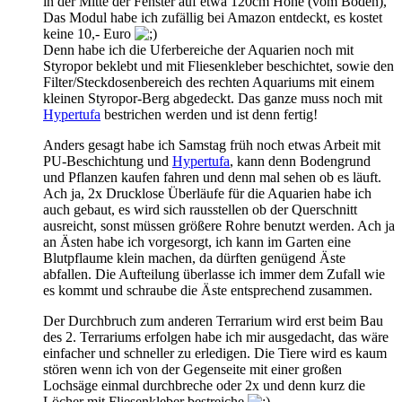
in der Mitte der Fenster auf etwa 120cm Höhe (vom Boden),
Das Modul habe ich zufällig bei Amazon entdeckt, es kostet
keine 10,- Euro
Denn habe ich die Uferbereiche der Aquarien noch mit
Styropor beklebt und mit Fliesenkleber beschichtet, sowie den
Filter/Steckdosenbereich des rechten Aquariums mit einem
kleinen Styropor-Berg abgedeckt. Das ganze muss noch mit
Hypertufa
bestrichen werden und ist denn fertig!
Anders gesagt habe ich Samstag früh noch etwas Arbeit mit
PU-Beschichtung und
Hypertufa
, kann denn Bodengrund
und Pflanzen kaufen fahren und denn mal sehen ob es läuft.
Ach ja, 2x Drucklose Überläufe für die Aquarien habe ich
auch gebaut, es wird sich rausstellen ob der Querschnitt
ausreicht, sonst müssen größere Rohre benutzt werden. Ach ja
an Ästen habe ich vorgesorgt, ich kann im Garten eine
Blutpflaume klein machen, da dürften genügend Äste
abfallen. Die Aufteilung überlasse ich immer dem Zufall wie
es kommt und schraube die Äste entsprechend zusammen.
Der Durchbruch zum anderen Terrarium wird erst beim Bau
des 2. Terrariums erfolgen habe ich mir ausgedacht, das wäre
einfacher und schneller zu erledigen. Die Tiere wird es kaum
stören wenn ich von der Gegenseite mit einer großen
Lochsäge einmal durchbreche oder 2x und denn kurz die
Löcher mit Fliesenkleber bestreiche