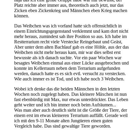
Platz reichte aber immer aus, theoretisch auch jetzt, nur das
Zicken eben Zickenkrieg und Männchen eben Krieg machen
können.
Das Weibchen was ich vorfand hatte sich offensichtlich in
einem Einrichtungsgegenstand verklemmt und kam dort nicht
mehr heraus, zumindest sah ihre Position so aus. Ich habe im
Restterrarium recht viele Verstecke Reingebaut und Geäst,
Aber unter dem alten Bachlauf gab es eine Höhle, aus der das
Weibchen nicht mehr heraus kam, mir war dies selbst erst
bewusste als ich danach suchte. Vor ein paar Wochen war
besagtes Weibchen einmal aus einer Lücke ausgebrochen und
konnte im Kellerraum neben dem Terrarium aufgefunden
werden, danach hatte es es sich evtl. versucht zu verstecken.
Wie auch immer es ist Tod, und ich habe noch 3 Weibchen.
Wobei ich denke das die beiden Männchen in den letzten
Wochen noch zugelegt haben. Das kleinere Mäxchen ist nun
fast ebenbürdig mit Max, nur etwas unterdrückter. Das Leben
geht weiter und ich bin immer noch beim Aufräumen...
Was man aber auch deutlich sieht ist die Größe der Tiere, der
einem erst im etwas kleineren Terrarium auffällt. Gerade weil
ich mit den 9-11 Monate alten Jungtieren einen guten
Vergleich habe. Das sind gewaltige Tiere geworden.