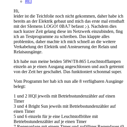
#83
Hi,
leider ist die Teichfolie noch nicht gekommen, daher habe ich
bereits an der Elektrik gebaut und mich das erste mal ernsthaft
mit der SIemens LOGO! 0BA7 befasst ;-). Nachdem dies
nach kurzer Zeit gelang diese im Netzwerk einzubinden, fing
ich an Testprogramme zu schreiben. Das klappte alles
problemlos, daher machte ich mich schnell an die weitere
Verkabelung der Elektrik und Ansteuerung der Relais und
Relaisausgänge.
Ich habe nun meine beiden 58W/T8-865 Leuchtstofflampen
einzeln an je einen Ausgang angeschlossen und auch getrennt
von der Zeit her geschaltet. Das funktioniert schonmal super.
Vom Programm her hab ich nun alle 8 verfügbaren Ausgänge
belegt:
1 und 2 HQI jeweils mit Betriebsstundenzähler auf einen
Timer
3 und 4 Bright Sun jeweils mit Betriebsstundenzähler auf
einen Timer
5 und 6 einzeln für je eine Leuchtstoffröhre mit
Betriebsstundenzähler auf je einen Timer
7 Regenanlage mit einem Timer und zufälliger Regendauer (0