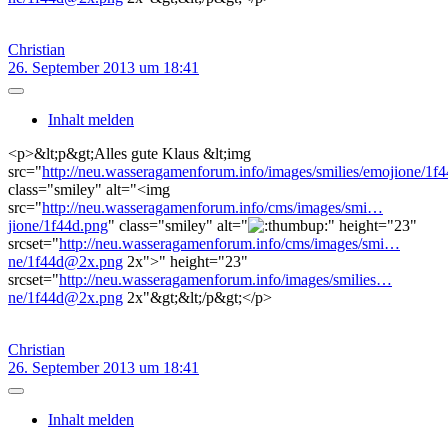
Christian
26. September 2013 um 18:41
Inhalt melden
<p>&lt;p&gt;Alles gute Klaus &lt;img
src="
http://neu.wasseragamenforum.info/images/smilies/emojione/1f
class="smiley" alt="<img
src="
http://neu.wasseragamenforum.info/cms/images/smi…
jione/1f44d.png
" class="smiley" alt="
" height="23"
srcset="
http://neu.wasseragamenforum.info/cms/images/smi…
ne/1f44d@2x.png
2x">" height="23"
srcset="
http://neu.wasseragamenforum.info/images/smilies…
ne/1f44d@2x.png
2x"&gt;&lt;/p&gt;</p>
Christian
26. September 2013 um 18:41
Inhalt melden