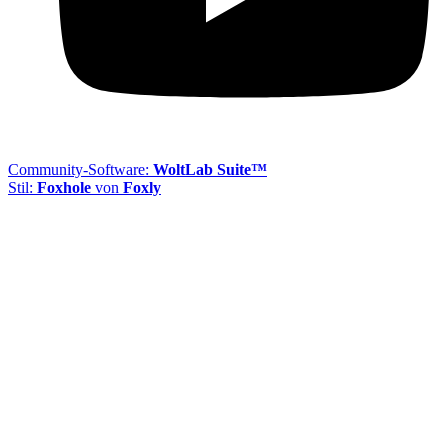
Community-Software:
WoltLab Suite™
Stil:
Foxhole
von
Foxly