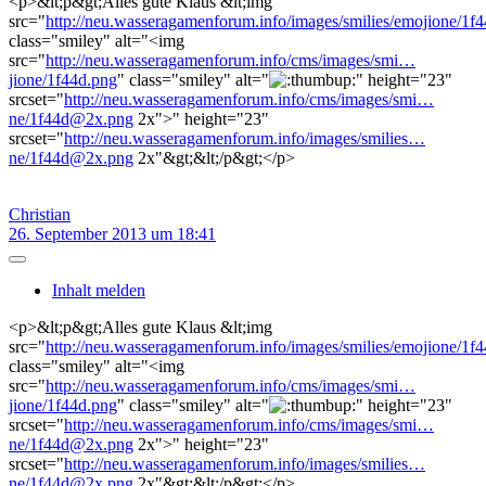
<p>&lt;p&gt;Alles gute Klaus &lt;img
src="
http://neu.wasseragamenforum.info/images/smilies/emojione/1f
class="smiley" alt="<img
src="
http://neu.wasseragamenforum.info/cms/images/smi…
jione/1f44d.png
" class="smiley" alt="
" height="23"
srcset="
http://neu.wasseragamenforum.info/cms/images/smi…
ne/1f44d@2x.png
2x">" height="23"
srcset="
http://neu.wasseragamenforum.info/images/smilies…
ne/1f44d@2x.png
2x"&gt;&lt;/p&gt;</p>
Christian
26. September 2013 um 18:41
Inhalt melden
<p>&lt;p&gt;Alles gute Klaus &lt;img
src="
http://neu.wasseragamenforum.info/images/smilies/emojione/1f
class="smiley" alt="<img
src="
http://neu.wasseragamenforum.info/cms/images/smi…
jione/1f44d.png
" class="smiley" alt="
" height="23"
srcset="
http://neu.wasseragamenforum.info/cms/images/smi…
ne/1f44d@2x.png
2x">" height="23"
srcset="
http://neu.wasseragamenforum.info/images/smilies…
ne/1f44d@2x.png
2x"&gt;&lt;/p&gt;</p>