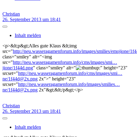
Christian
26. September 2013 um 18:41
Inhalt melden
<p>&lt;p&gt;Alles gute Klaus &lt;img
src="
http://neu.wasseragamenforum.info/images/smilies/emojione/1f
class="smiley" alt="<img
src="
http://neu.wasseragamenforum.info/cms/images/smi…
jione/1f44d.png
" class="smiley" alt="
" height="23"
srcset="
http://neu.wasseragamenforum.info/cms/images/smi…
ne/1f44d@2x.png
2x">" height="23"
srcset="
http://neu.wasseragamenforum.info/images/smilies…
ne/1f44d@2x.png
2x"&gt;&lt;/p&gt;</p>
Christian
26. September 2013 um 18:41
Inhalt melden