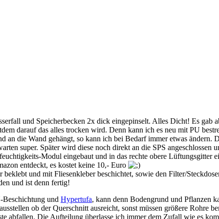
serfall und Speicherbecken 2x dick eingepinselt. Alles Dicht! Es gab 
dem darauf das alles trocken wird. Denn kann ich es neu mit PU bestrei
d an die Wand gehängt, so kann ich bei Bedarf immer etwas ändern. Der
 erwarten super. Später wird diese noch direkt an die SPS angeschlosse
uchtigkeits-Modul eingebaut und in das rechte obere Lüftungsgitter eing
zon entdeckt, es kostet keine 10,- Euro
 beklebt und mit Fliesenkleber beschichtet, sowie den Filter/Steckdo
en und ist denn fertig!
PU-Beschichtung und
Hypertufa
, kann denn Bodengrund und Pflanzen kau
rausstellen ob der Querschnitt ausreicht, sonst müssen größere Rohre b
te abfallen. Die Aufteilung überlasse ich immer dem Zufall wie es k