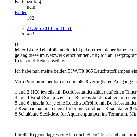
Karteneintrag
nein
Bilder
102
21. Juli 2013 um 18:51
#83
Hi,
leider ist die Teichfolie noch nicht gekommen, daher habe ich 
gelang diese im Netzwerk einzubinden, fing ich an Testprogram
Relais und Relaisausgänge.
Ich habe nun meine beiden 58W/T8-865 Leuchtstofflampen einze
Vom Programm her hab ich nun alle 8 verfügbaren Ausgänge be
1 und 2 HQI jeweils mit Betriebsstundenzähler auf einen Timer
3 und 4 Bright Sun jeweils mit Betriebsstundenzähler auf eine
5 und 6 einzeln für je eine Leuchtstoffröhre mit Betriebsstunde
7 Regenanlage mit einem Timer und zufälliger Regendauer (0 b
8 Schaltbare Steckdose für Aquarienpumpen im Terrarium. Mit
Für die Regenanlage werde ich noch einen Taster einbauen um s