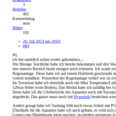
3
Beiträge
402
Karteneintrag
nein
Bilder
102
26. Juli 2013 um 19:03
#84
Hi,
ich bin natürlich schon weiter gekommen,...
Die flüssige Teichfolie habe ich bereits bekommen und den Was
den unteren Bereich heute morgen noch erneuern. Ich warte seit
Regenanlage. Diese habe ich auf einem Holzbrett geschraubt un
vorerst installiert. Wassertest der Regenanlage verlief wie zu
Im Terrarium habe ich ebenfalls noch ein Mini Temperatur/Luftfe
120cm Höhe (vom Boden), Das Modul habe ich zufällig bei Ama
Denn habe ich die Uferbereiche der Aquarien noch mit Styropor
abgedeckt. Das ganze muss noch mit
Hypertufa
bestrichen werd
Anders gesagt habe ich Samstag früh noch etwas Arbeit mit 
Überläufe für die Aquarien habe ich auch gebaut, es wird sich 
Garten eine Blutpflaume klein machen, da dürften genügend Äs