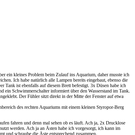
aber ein kleines Problem beim Zulauf ins Aquarium, daher musste ich
chen. Ich habe natürlich alle Lampen bereits eingebaut, ebenso die
 Tank ist ebenfalls auf diesem Brett befestigt. 3x Düsen habe ich
n und ein Schwimmerschalter informiert über den Wasserstand im Tank.
eklebt. Der Fühler sitzt direkt in der Mitte der Fenster auf etwa
senbereich des rechten Aquariums mit einem kleinen Styropor-Berg
fen fahren und denn mal sehen ob es läuft. Ach ja, 2x Drucklose
enutzt werden. Ach ja an Ästen habe ich vorgesorgt, ich kann im
ommt und schraube die Äste entsprechend zusammen.