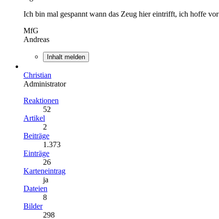
Ich bin mal gespannt wann das Zeug hier eintrifft, ich hoffe vo
MfG
Andreas
Inhalt melden
Christian
Administrator
Reaktionen
52
Artikel
2
Beiträge
1.373
Einträge
26
Karteneintrag
ja
Dateien
8
Bilder
298