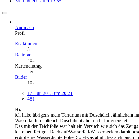
24. Juni 2012 um 13:55
Andreash
Profi
Reaktionen
3
Beiträge
402
Karteneintrag
nein
Bilder
102
17. Juli 2013 um 20:21
#81
Hi,
ich habe übrigens mein Terrarium mit Duschdicht ähnlichem inne
Wasserläufen halte ich Duschdicht aber nicht für geeignet.
Das mit der Teichfolie war halt ein Versuch wie sich das Zeugs 
ich einen fertigen Bachlauf/Wasserfall/Wasserbecken damit bes
ergibt eine Wasserdichte Folie. So etwas ähnliches steht auch 