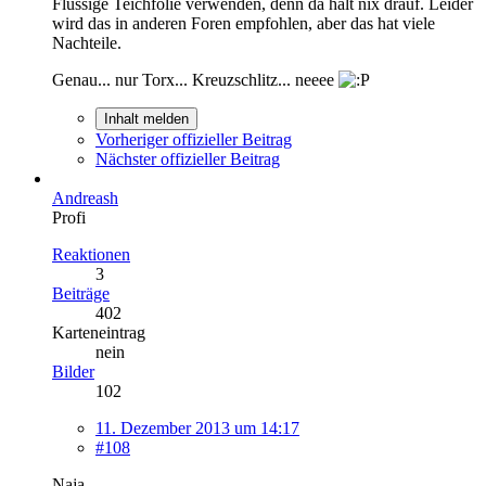
Flüssige Teichfolie verwenden, denn da hält nix drauf. Leider
wird das in anderen Foren empfohlen, aber das hat viele
Nachteile.
Genau... nur Torx... Kreuzschlitz... neeee
Inhalt melden
Vorheriger offizieller Beitrag
Nächster offizieller Beitrag
Andreash
Profi
Reaktionen
3
Beiträge
402
Karteneintrag
nein
Bilder
102
11. Dezember 2013 um 14:17
#108
Naja,