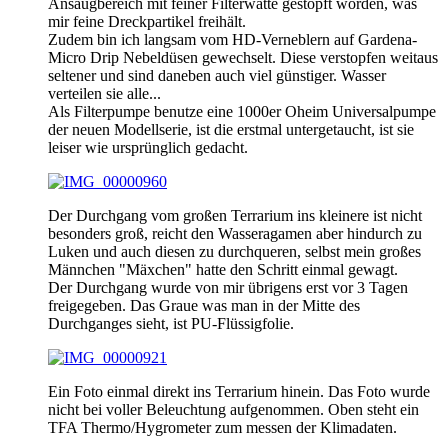
Ansaugbereich mit feiner Filterwatte gestopft worden, was
mir feine Dreckpartikel freihält.
Zudem bin ich langsam vom HD-Verneblern auf Gardena-
Micro Drip Nebeldüsen gewechselt. Diese verstopfen weitaus
seltener und sind daneben auch viel günstiger. Wasser
verteilen sie alle...
Als Filterpumpe benutze eine 1000er Oheim Universalpumpe
der neuen Modellserie, ist die erstmal untergetaucht, ist sie
leiser wie ursprünglich gedacht.
Der Durchgang vom großen Terrarium ins kleinere ist nicht
besonders groß, reicht den Wasseragamen aber hindurch zu
Luken und auch diesen zu durchqueren, selbst mein großes
Männchen "Mäxchen" hatte den Schritt einmal gewagt.
Der Durchgang wurde von mir übrigens erst vor 3 Tagen
freigegeben. Das Graue was man in der Mitte des
Durchganges sieht, ist PU-Flüssigfolie.
Ein Foto einmal direkt ins Terrarium hinein. Das Foto wurde
nicht bei voller Beleuchtung aufgenommen. Oben steht ein
TFA Thermo/Hygrometer zum messen der Klimadaten.