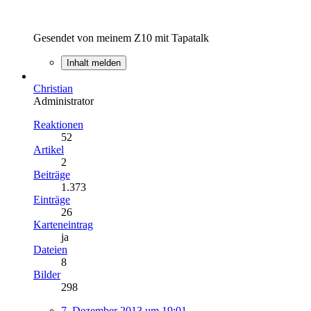
Gesendet von meinem Z10 mit Tapatalk
Inhalt melden
Christian
Administrator
Reaktionen
52
Artikel
2
Beiträge
1.373
Einträge
26
Karteneintrag
ja
Dateien
8
Bilder
298
7. Dezember 2013 um 19:01