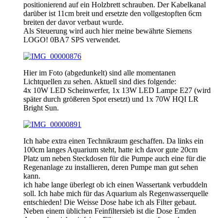
positionierend auf ein Holzbrett schrauben. Der Kabelkanal
darüber ist 11cm breit und ersetzte den vollgestopften 6cm
breiten der davor verbaut wurde.
Als Steuerung wird auch hier meine bewährte Siemens
LOGO! 0BA7 SPS verwendet.
Hier im Foto (abgedunkelt) sind alle momentanen
Lichtquellen zu sehen. Aktuell sind dies folgende:
4x 10W LED Scheinwerfer, 1x 13W LED Lampe E27 (wird
später durch größeren Spot ersetzt) und 1x 70W HQI LR
Bright Sun.
Ich habe extra einen Technikraum geschaffen. Da links ein
100cm langes Aquarium steht, hatte ich davor gute 20cm
Platz um neben Steckdosen für die Pumpe auch eine für die
Regenanlage zu installieren, deren Pumpe man gut sehen
kann.
ich habe lange überlegt ob ich einen Wassertank verbuddeln
soll. Ich habe mich für das Aquarium als Regenwasserquelle
entschieden! Die Weisse Dose habe ich als Filter gebaut.
Neben einem üblichen Feinfiltersieb ist die Dose Emden