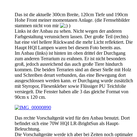
Das ist die aktuelle 300cm Breite, 120cm Tiefe und 190cm
Hohe Front meiner momentanen Anlage. (die Fernsehbilder
stammen nicht von mir
)
Links ist der Anbau zu sehen. Nicht wegen der anderen
Farbgestaltung verunsichern lassen. Der große Teil (rechts)
hat eine viel hellere Rückwand die mehr Licht reflektiert. Die
Haupt HQI Lampen waren bei diesem Foto bereits aus.
Im Anbau (links) ist hinten im oben drittel der Durchgang
zum anderen Terrarium zu erahnen. Er ist nicht besonders
groß, jedoch ausreichend das auch große Tiere hindurch
kommen. Die beiden Terrarien sind an dieser Stelle mit Holz
und Schreiben derart verbunden, das eine Bewegung dort
ausgeschlossen werden kann. er Durchgang wurde zusätzlich
mit Styropor, Fliesenkleber sowie Flüssiger PU Teichfolie
versiegelt. Die Fenster haben alle 3 das gleiche Format von
90cm x 120 cm.
Das rechte Vorschaltgerät wird für den Anbau benutzt. Dort
befindet sich eine 70W HQI LR-BrightSun als Haupt-
Beleuchtung.
Die Vorschaltgeräte werde ich aber bei Zeiten noch optimaler