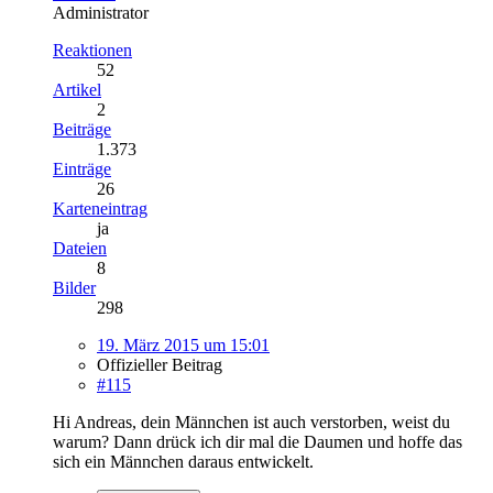
Administrator
Reaktionen
52
Artikel
2
Beiträge
1.373
Einträge
26
Karteneintrag
ja
Dateien
8
Bilder
298
19. März 2015 um 15:01
Offizieller Beitrag
#115
Hi Andreas, dein Männchen ist auch verstorben, weist du
warum? Dann drück ich dir mal die Daumen und hoffe das
sich ein Männchen daraus entwickelt.