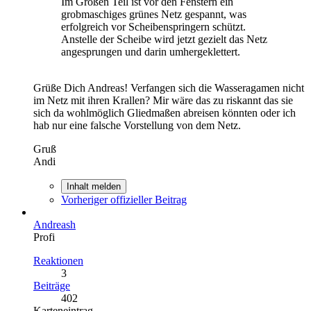
Im Großen Teil ist vor den Fenstern ein
grobmaschiges grünes Netz gespannt, was
erfolgreich vor Scheibenspringern schützt.
Anstelle der Scheibe wird jetzt gezielt das Netz
angesprungen und darin umhergeklettert.
Grüße Dich Andreas! Verfangen sich die Wasseragamen nicht
im Netz mit ihren Krallen? Mir wäre das zu riskannt das sie
sich da wohlmöglich Gliedmaßen abreisen könnten oder ich
hab nur eine falsche Vorstellung von dem Netz.
Gruß
Andi
Inhalt melden
Vorheriger offizieller Beitrag
Andreash
Profi
Reaktionen
3
Beiträge
402
Karteneintrag