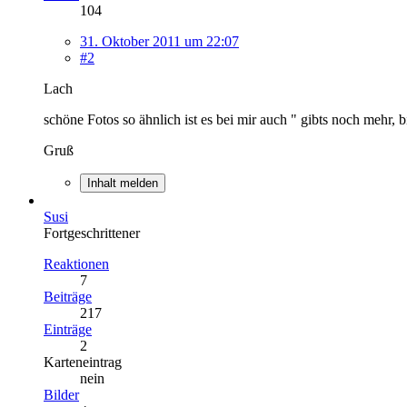
104
31. Oktober 2011 um 22:07
#2
Lach
schöne Fotos so ähnlich ist es bei mir auch " gibts noch mehr, 
Gruß
Inhalt melden
Susi
Fortgeschrittener
Reaktionen
7
Beiträge
217
Einträge
2
Karteneintrag
nein
Bilder