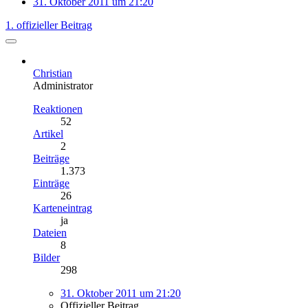
31. Oktober 2011 um 21:20
1. offizieller Beitrag
Christian
Administrator
Reaktionen
52
Artikel
2
Beiträge
1.373
Einträge
26
Karteneintrag
ja
Dateien
8
Bilder
298
31. Oktober 2011 um 21:20
Offizieller Beitrag