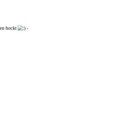
ßen hockt
-