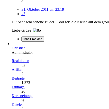
4
31. Oktober 2011 um 23:19
#3
Hi! Sehr sehr schöne Bilder! Cool wie die Kleine auf dem gro
Liebe Grüße
Inhalt melden
Christian
Administrator
Reaktionen
52
Artikel
2
Beiträge
1.373
Einträge
26
Karteneintrag
ja
Dateien
8