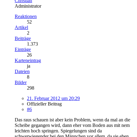
Christian
Administrator
Reaktionen
52
Artikel
2
Beiträge
1.373
Einträge
26
Karteneintrag
ja
Dateien
8
Bilder
298
21. Februar 2012 um 20:29
Offizieller Beitrag
#6
Das raus schauen ist aber kein Problem, wenn da mal an die
Scheibe gegangen wird, dann eher vom Boden aus mit nem
leichten hoch springen. Spiegelungen sind da
schwerwiegender bei den Männchen vor allem, da sie eben