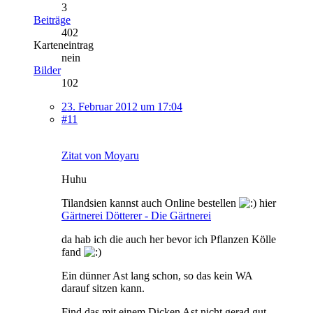
3
Beiträge
402
Karteneintrag
nein
Bilder
102
23. Februar 2012 um 17:04
#11
Zitat von Moyaru
Huhu
Tilandsien kannst auch Online bestellen
hier
Gärtnerei Dötterer - Die Gärtnerei
da hab ich die auch her bevor ich Pflanzen Kölle
fand
Ein dünner Ast lang schon, so das kein WA
darauf sitzen kann.
Find das mit einem Dicken Ast nicht gerad gut,