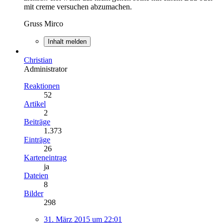
mit creme versuchen abzumachen.
Gruss Mirco
Inhalt melden
Christian
Administrator
Reaktionen
52
Artikel
2
Beiträge
1.373
Einträge
26
Karteneintrag
ja
Dateien
8
Bilder
298
31. März 2015 um 22:01