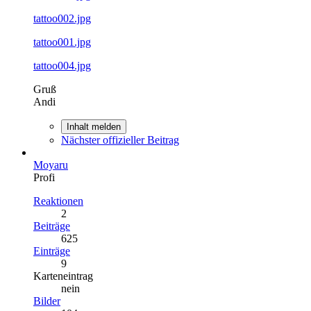
tattoo002.jpg
tattoo001.jpg
tattoo004.jpg
Gruß
Andi
Inhalt melden
Nächster offizieller Beitrag
Moyaru
Profi
Reaktionen
2
Beiträge
625
Einträge
9
Karteneintrag
nein
Bilder