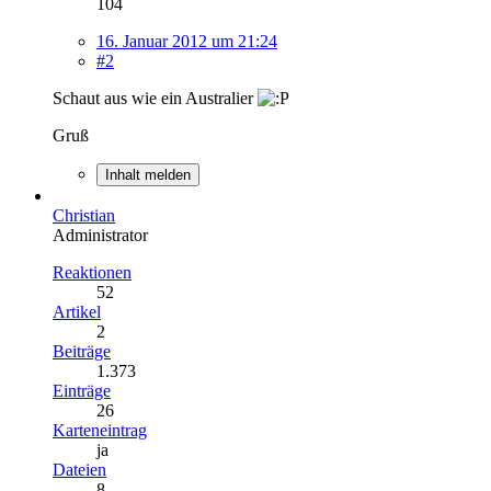
104
16. Januar 2012 um 21:24
#2
Schaut aus wie ein Australier
Gruß
Inhalt melden
Christian
Administrator
Reaktionen
52
Artikel
2
Beiträge
1.373
Einträge
26
Karteneintrag
ja
Dateien
8