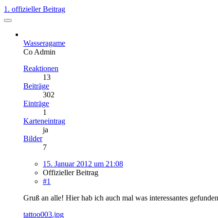
1. offizieller Beitrag
Wasseragame
Co Admin
Reaktionen
13
Beiträge
302
Einträge
1
Karteneintrag
ja
Bilder
7
15. Januar 2012 um 21:08
Offizieller Beitrag
#1
Gruß an alle! Hier hab ich auch mal was interessantes gefunden
tattoo003.jpg