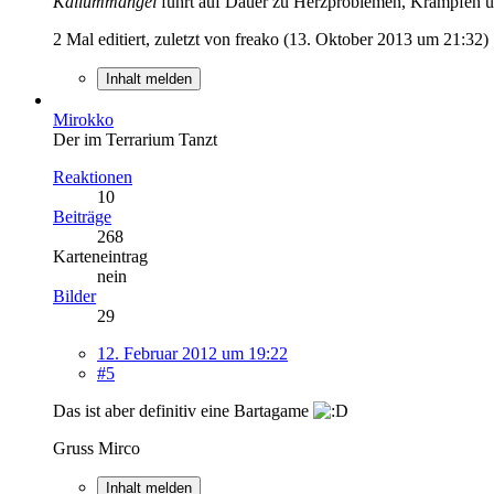
Kaliummangel
führt auf Dauer zu Herzproblemen, Krämpfen u
2 Mal editiert, zuletzt von freako (
13. Oktober 2013 um 21:32
)
Inhalt melden
Mirokko
Der im Terrarium Tanzt
Reaktionen
10
Beiträge
268
Karteneintrag
nein
Bilder
29
12. Februar 2012 um 19:22
#5
Das ist aber definitiv eine Bartagame
Gruss Mirco
Inhalt melden