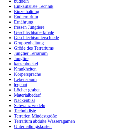
buddeln
Einkaufsliste Technik
Einzelhaltung
Endterrarium
Ernährung
fressen Jungtiere
Geschlechtsmerkmale
Geschlechtsunterschiede
Gruppenhaltung
Größe des Terrariums
Jungtier Terrarium
Jungtire
katzenbuckel
Krankheiten
Körpersprache
Lebensraum
legenot
Löcher graben
Materialbedarf
Nackenbiss
Schwanz wedeln
Technikliste
Terrarien Mindestgröße
Terrarium abdulte Wasseragamen
Unterhaltungskosten