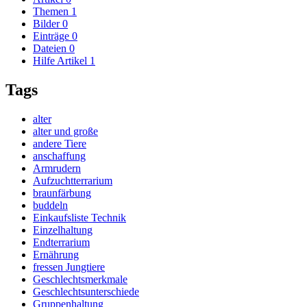
Themen
1
Bilder
0
Einträge
0
Dateien
0
Hilfe Artikel
1
Tags
alter
alter und große
andere Tiere
anschaffung
Armrudern
Aufzuchtterrarium
braunfärbung
buddeln
Einkaufsliste Technik
Einzelhaltung
Endterrarium
Ernährung
fressen Jungtiere
Geschlechtsmerkmale
Geschlechtsunterschiede
Gruppenhaltung