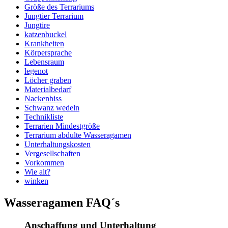
Größe des Terrariums
Jungtier Terrarium
Jungtire
katzenbuckel
Krankheiten
Körpersprache
Lebensraum
legenot
Löcher graben
Materialbedarf
Nackenbiss
Schwanz wedeln
Technikliste
Terrarien Mindestgröße
Terrarium abdulte Wasseragamen
Unterhaltungskosten
Vergesellschaften
Vorkommen
Wie alt?
winken
Wasseragamen FAQ´s
Anschaffung und Unterhaltung