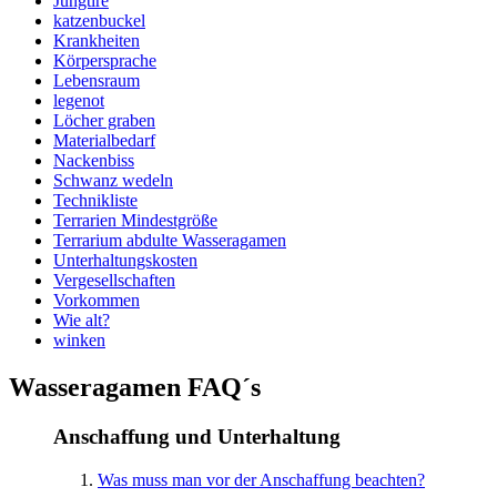
Jungtire
katzenbuckel
Krankheiten
Körpersprache
Lebensraum
legenot
Löcher graben
Materialbedarf
Nackenbiss
Schwanz wedeln
Technikliste
Terrarien Mindestgröße
Terrarium abdulte Wasseragamen
Unterhaltungskosten
Vergesellschaften
Vorkommen
Wie alt?
winken
Wasseragamen FAQ´s
Anschaffung und Unterhaltung
Was muss man vor der Anschaffung beachten?