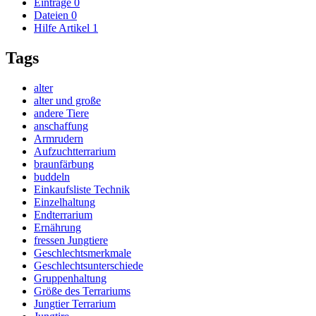
Einträge
0
Dateien
0
Hilfe Artikel
1
Tags
alter
alter und große
andere Tiere
anschaffung
Armrudern
Aufzuchtterrarium
braunfärbung
buddeln
Einkaufsliste Technik
Einzelhaltung
Endterrarium
Ernährung
fressen Jungtiere
Geschlechtsmerkmale
Geschlechtsunterschiede
Gruppenhaltung
Größe des Terrariums
Jungtier Terrarium