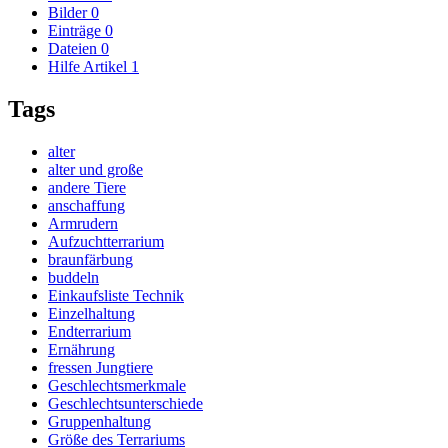
Bilder
0
Einträge
0
Dateien
0
Hilfe Artikel
1
Tags
alter
alter und große
andere Tiere
anschaffung
Armrudern
Aufzuchtterrarium
braunfärbung
buddeln
Einkaufsliste Technik
Einzelhaltung
Endterrarium
Ernährung
fressen Jungtiere
Geschlechtsmerkmale
Geschlechtsunterschiede
Gruppenhaltung
Größe des Terrariums