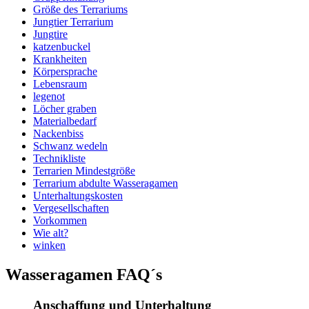
Größe des Terrariums
Jungtier Terrarium
Jungtire
katzenbuckel
Krankheiten
Körpersprache
Lebensraum
legenot
Löcher graben
Materialbedarf
Nackenbiss
Schwanz wedeln
Technikliste
Terrarien Mindestgröße
Terrarium abdulte Wasseragamen
Unterhaltungskosten
Vergesellschaften
Vorkommen
Wie alt?
winken
Wasseragamen FAQ´s
Anschaffung und Unterhaltung