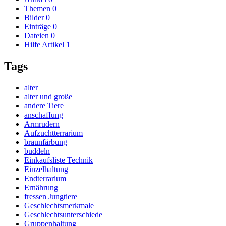
Themen
0
Bilder
0
Einträge
0
Dateien
0
Hilfe Artikel
1
Tags
alter
alter und große
andere Tiere
anschaffung
Armrudern
Aufzuchtterrarium
braunfärbung
buddeln
Einkaufsliste Technik
Einzelhaltung
Endterrarium
Ernährung
fressen Jungtiere
Geschlechtsmerkmale
Geschlechtsunterschiede
Gruppenhaltung