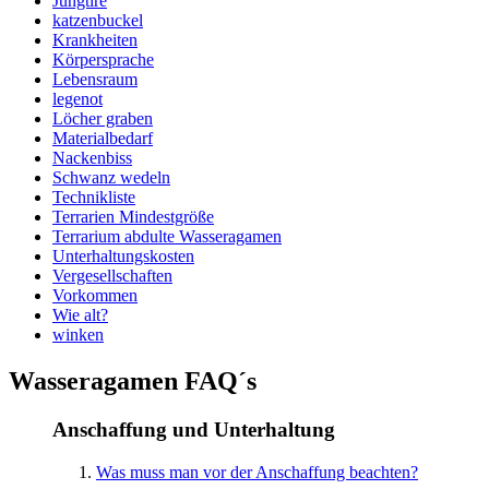
Jungtire
katzenbuckel
Krankheiten
Körpersprache
Lebensraum
legenot
Löcher graben
Materialbedarf
Nackenbiss
Schwanz wedeln
Technikliste
Terrarien Mindestgröße
Terrarium abdulte Wasseragamen
Unterhaltungskosten
Vergesellschaften
Vorkommen
Wie alt?
winken
Wasseragamen FAQ´s
Anschaffung und Unterhaltung
Was muss man vor der Anschaffung beachten?