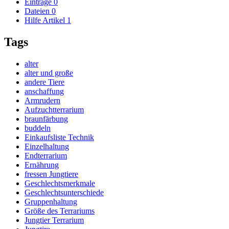
Einträge
0
Dateien
0
Hilfe Artikel
1
Tags
alter
alter und große
andere Tiere
anschaffung
Armrudern
Aufzuchtterrarium
braunfärbung
buddeln
Einkaufsliste Technik
Einzelhaltung
Endterrarium
Ernährung
fressen Jungtiere
Geschlechtsmerkmale
Geschlechtsunterschiede
Gruppenhaltung
Größe des Terrariums
Jungtier Terrarium