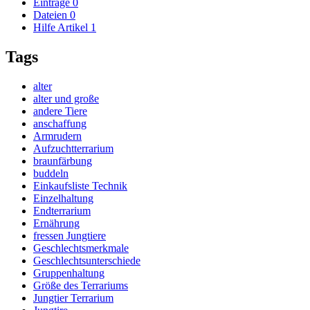
Einträge
0
Dateien
0
Hilfe Artikel
1
Tags
alter
alter und große
andere Tiere
anschaffung
Armrudern
Aufzuchtterrarium
braunfärbung
buddeln
Einkaufsliste Technik
Einzelhaltung
Endterrarium
Ernährung
fressen Jungtiere
Geschlechtsmerkmale
Geschlechtsunterschiede
Gruppenhaltung
Größe des Terrariums
Jungtier Terrarium