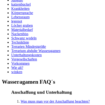
Jungtire
katzenbuckel
Krankheiten
Körpersprache
Lebensraum
legenot
Löcher graben
Materialbedarf
Nackenbiss
Schwanz wedeln
Technikliste
Terrarien Mindestgröße
Terrarium abdulte Wasseragamen
Unterhaltungskosten
Vergesellschaften
Vorkommen
Wie alt?
winken
Wasseragamen FAQ´s
Anschaffung und Unterhaltung
Was muss man vor der Anschaffung beachten?