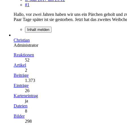
#1
Hallo, vor zwei Jahren haben wir uns ein Pärchen geholt und z
Paar Tage später ist sie gestorben. Jetzt hat das zweites Weibc
Inhalt melden
Christian
Administrator
Reaktionen
52
Artikel
2
Beiträge
1.373
Einträge
26
Karteneintrag
ja
Dateien
8
Bilder
298