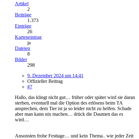
Artikel
2
Beiträge
1.373
Einträge
26
Karteneintrag
ja
Dateien
8
Bilder
298
9. Dezember 2024 um 14:41
Offizieller Beitrag
#7
Hallo, das klingt nicht gut… früher oder später wird sie daran
sterben, eventuell mal die Option des erlösens beim TA
ansprechen, dem Tier ist ja so leider nicht zu helfen. Schade
aber man kann nix machen… drück die Daumen das es
wird…
Ansonsten frohe Festtage… und kein Thema.. wie jeder Zeit