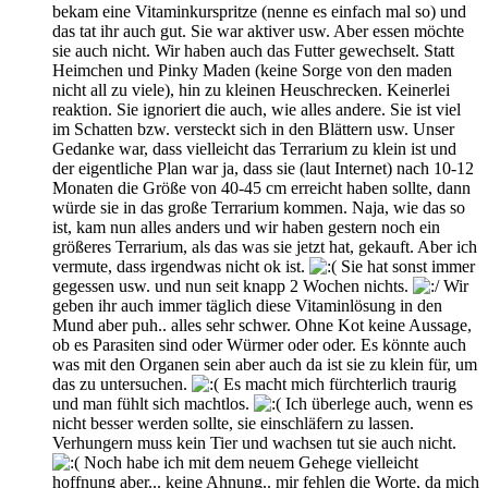
bekam eine Vitaminkurspritze (nenne es einfach mal so) und
das tat ihr auch gut. Sie war aktiver usw. Aber essen möchte
sie auch nicht. Wir haben auch das Futter gewechselt. Statt
Heimchen und Pinky Maden (keine Sorge von den maden
nicht all zu viele), hin zu kleinen Heuschrecken. Keinerlei
reaktion. Sie ignoriert die auch, wie alles andere. Sie ist viel
im Schatten bzw. versteckt sich in den Blättern usw. Unser
Gedanke war, dass vielleicht das Terrarium zu klein ist und
der eigentliche Plan war ja, dass sie (laut Internet) nach 10-12
Monaten die Größe von 40-45 cm erreicht haben sollte, dann
würde sie in das große Terrarium kommen. Naja, wie das so
ist, kam nun alles anders und wir haben gestern noch ein
größeres Terrarium, als das was sie jetzt hat, gekauft. Aber ich
vermute, dass irgendwas nicht ok ist.
Sie hat sonst immer
gegessen usw. und nun seit knapp 2 Wochen nichts.
Wir
geben ihr auch immer täglich diese Vitaminlösung in den
Mund aber puh.. alles sehr schwer. Ohne Kot keine Aussage,
ob es Parasiten sind oder Würmer oder oder. Es könnte auch
was mit den Organen sein aber auch da ist sie zu klein für, um
das zu untersuchen.
Es macht mich fürchterlich traurig
und man fühlt sich machtlos.
Ich überlege auch, wenn es
nicht besser werden sollte, sie einschläfern zu lassen.
Verhungern muss kein Tier und wachsen tut sie auch nicht.
Noch habe ich mit dem neuem Gehege vielleicht
hoffnung aber... keine Ahnung.. mir fehlen die Worte, da mich