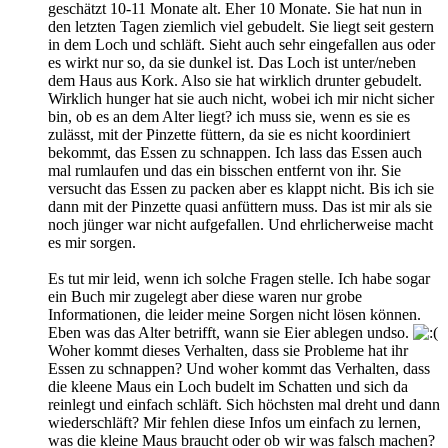
geschätzt 10-11 Monate alt. Eher 10 Monate. Sie hat nun in
den letzten Tagen ziemlich viel gebudelt. Sie liegt seit gestern
in dem Loch und schläft. Sieht auch sehr eingefallen aus oder
es wirkt nur so, da sie dunkel ist. Das Loch ist unter/neben
dem Haus aus Kork. Also sie hat wirklich drunter gebudelt.
Wirklich hunger hat sie auch nicht, wobei ich mir nicht sicher
bin, ob es an dem Alter liegt? ich muss sie, wenn es sie es
zulässt, mit der Pinzette füttern, da sie es nicht koordiniert
bekommt, das Essen zu schnappen. Ich lass das Essen auch
mal rumlaufen und das ein bisschen entfernt von ihr. Sie
versucht das Essen zu packen aber es klappt nicht. Bis ich sie
dann mit der Pinzette quasi anfüttern muss. Das ist mir als sie
noch jünger war nicht aufgefallen. Und ehrlicherweise macht
es mir sorgen.
Es tut mir leid, wenn ich solche Fragen stelle. Ich habe sogar
ein Buch mir zugelegt aber diese waren nur grobe
Informationen, die leider meine Sorgen nicht lösen können.
Eben was das Alter betrifft, wann sie Eier ablegen undso.
Woher kommt dieses Verhalten, dass sie Probleme hat ihr
Essen zu schnappen? Und woher kommt das Verhalten, dass
die kleene Maus ein Loch budelt im Schatten und sich da
reinlegt und einfach schläft. Sich höchsten mal dreht und dann
wiederschläft? Mir fehlen diese Infos um einfach zu lernen,
was die kleine Maus braucht oder ob wir was falsch machen?