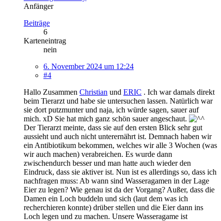
Anfänger
Beiträge
6
Karteneintrag
nein
6. November 2024 um 12:24
#4
Hallo Zusammen
Christian
und
ERIC
. Ich war damals direkt
beim Tierarzt und habe sie untersuchen lassen. Natürlich war
sie dort putzmunter und naja, ich würde sagen, sauer auf
mich. xD Sie hat mich ganz schön sauer angeschaut.
Der Tierarzt meinte, dass sie auf den ersten Blick sehr gut
aussieht und auch nicht unterernährt ist. Demnach haben wir
ein Antibiotikum bekommen, welches wir alle 3 Wochen (was
wir auch machen) verabreichen. Es wurde dann
zwischendurch besser und man hatte auch wieder den
Eindruck, dass sie aktiver ist. Nun ist es allerdings so, dass ich
nachfragen muss: Ab wann sind Wasseragamen in der Lage
Eier zu legen? Wie genau ist da der Vorgang? Außer, dass die
Damen ein Loch buddeln und sich (laut dem was ich
recherchieren konnte) drüber stellen und die Eier dann ins
Loch legen und zu machen. Unsere Wasseragame ist