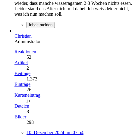
wieder, dass manche wasseragamen 2-3 Wochen nichts essen.
Leider stand das Alter nicht mit dabei. Ich weiss leider nicht,
was ich nun machen soll.
Inhalt melden
Christian
Administrator
Reaktionen
52
Artikel
2
Beiträge
1.373
Einträge
26
Karteneintrag
ja
Dateien
8
Bilder
298
10. Dezember 2024 um 07:54