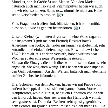
Mund ist, sprich Größe 5) und Maden. Von den Maden
natürlich auch nicht so viele! Vitaminpulver haben wir auch,
die wir ebenso nutzen. Salat, usw. nimmt sie nicht an. Habe
schon verschiedenes probiert.
Falls Fragen noch offen sind, bitte stellen. Ich bin bemüht,
diese so gut wie es geht zu beantworten.
Unsere Kleine, (wir hatten davor schon eine Wasseragame,
die insgesamt 3 (mit meinem Freund) Besitzer hatte).
Allerdings war Koko, der leider im Januar verstorben ist, sehr
zutraulich und einfach tiefenentspannt. Er wurde zwischen
15-20 Jahre alt. Als er dann verstarb, haben wir uns paar
Wochen später eine neue Wasseragame gekauft.
Sie war die Einzige, die noch über war und schon damals sehr
ängstlich. Sie wog auch wenig. Dies haben wir aber super in
den Griff bekommen. An den Werten, hatte ich mich ebenfalls
auf der Zuchtseite informiert.
Drei Scheiben von dem Becken, haben wir mit Pappe (von
außen) bekleppt, damit sie sich entspannen kann. Vorne am
Hauptfenster, wo die Tür ist, hängt ein Handtuch vor, da wir
den Eindruck haben, dass sie, wenn das Handtuch weg ist,
sehr gestresst ist. Denn das Becken steht quasi gegenüber von
dem Fenster. Im großen Terrarium ist dies nicht mehr Fall. Da