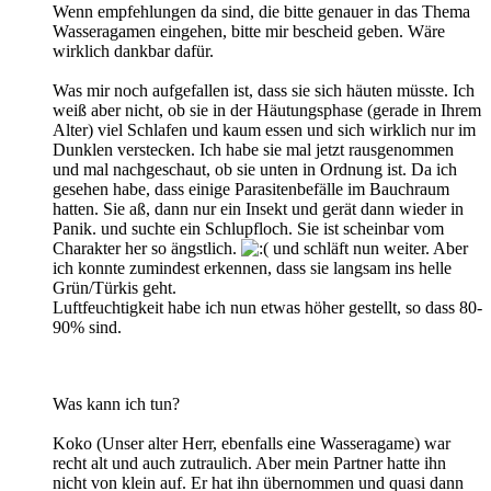
Wenn empfehlungen da sind, die bitte genauer in das Thema
Wasseragamen eingehen, bitte mir bescheid geben. Wäre
wirklich dankbar dafür.
Was mir noch aufgefallen ist, dass sie sich häuten müsste. Ich
weiß aber nicht, ob sie in der Häutungsphase (gerade in Ihrem
Alter) viel Schlafen und kaum essen und sich wirklich nur im
Dunklen verstecken. Ich habe sie mal jetzt rausgenommen
und mal nachgeschaut, ob sie unten in Ordnung ist. Da ich
gesehen habe, dass einige Parasitenbefälle im Bauchraum
hatten. Sie aß, dann nur ein Insekt und gerät dann wieder in
Panik. und suchte ein Schlupfloch. Sie ist scheinbar vom
Charakter her so ängstlich.
und schläft nun weiter. Aber
ich konnte zumindest erkennen, dass sie langsam ins helle
Grün/Türkis geht.
Luftfeuchtigkeit habe ich nun etwas höher gestellt, so dass 80-
90% sind.
Was kann ich tun?
Koko (Unser alter Herr, ebenfalls eine Wasseragame) war
recht alt und auch zutraulich. Aber mein Partner hatte ihn
nicht von klein auf. Er hat ihn übernommen und quasi dann