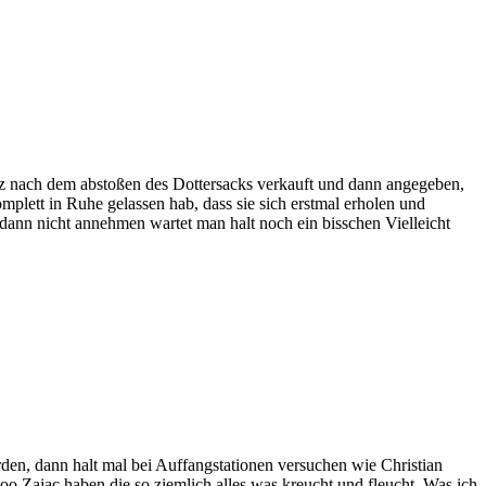
 kurz nach dem abstoßen des Dottersacks verkauft und dann angegeben,
plett in Ruhe gelassen hab, dass sie sich erstmal erholen und
dann nicht annehmen wartet man halt noch ein bisschen Vielleicht
rden, dann halt mal bei Auffangstationen versuchen wie Christian
Zoo Zajac haben die so ziemlich alles was kreucht und fleucht. Was ich