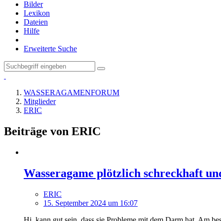
Bilder
Lexikon
Dateien
Hilfe
Erweiterte Suche
WASSERAGAMENFORUM
Mitglieder
ERIC
Beiträge von ERIC
Wasseragame plötzlich schreckhaft und 
ERIC
15. September 2024 um 16:07
Hi, kann gut sein, dass sie Probleme mit dem Darm hat. Am be