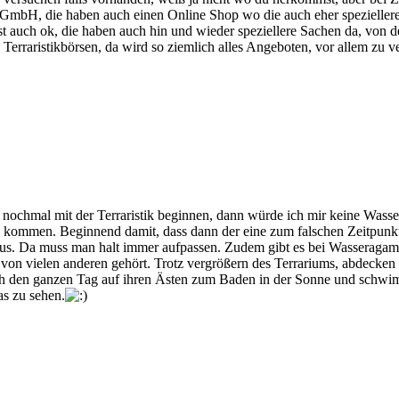
GmbH, die haben auch einen Online Shop wo die auch eher speziellere
ist auch ok, die haben auch hin und wieder speziellere Sachen da, vo
Terraristikbörsen, da wird so ziemlich alles Angeboten, vor allem zu v
h nochmal mit der Terraristik beginnen, dann würde ich mir keine Was
en kommen. Beginnend damit, dass dann der eine zum falschen Zeitpunkt 
us. Da muss man halt immer aufpassen. Zudem gibt es bei Wasseragamen
von vielen anderen gehört. Trotz vergrößern des Terrariums, abdecken
chlich den ganzen Tag auf ihren Ästen zum Baden in der Sonne und sch
as zu sehen.