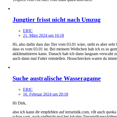
Jungtier frisst nicht nach Umzug
ERIC
21. März 2024 um 16:18
Hi, also dafür dass das Tier vom 03.01 wäre, sieht es aber sehr
dass es vom 03.01 ist. Bei meinem Weibchen hab ich es so gema
akklimatisieren kann. Danach hab ich dann langsam verscuht zu
auch dann mal Futter reinstellen. Heuschrecken waren da imme
Suche australische Wasseragame
ERIC
16. Februar 2024 um 20:18
Hi Dirk,
also ich kann dir empfehlen auf terraristik.com, vllt auch qu
schon sagt, auch vielleicht mal bei lokalen Terraristikgeschäft