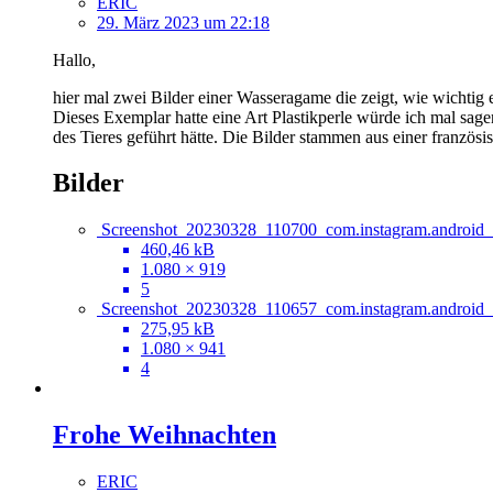
ERIC
29. März 2023 um 22:18
Hallo,
hier mal zwei Bilder einer Wasseragame die zeigt, wie wichtig e
Dieses Exemplar hatte eine Art Plastikperle würde ich mal sag
des Tieres geführt hätte. Die Bilder stammen aus einer französis
Bilder
Screenshot_20230328_110700_com.instagram.android
460,46 kB
1.080 × 919
5
Screenshot_20230328_110657_com.instagram.android
275,95 kB
1.080 × 941
4
Frohe Weihnachten
ERIC