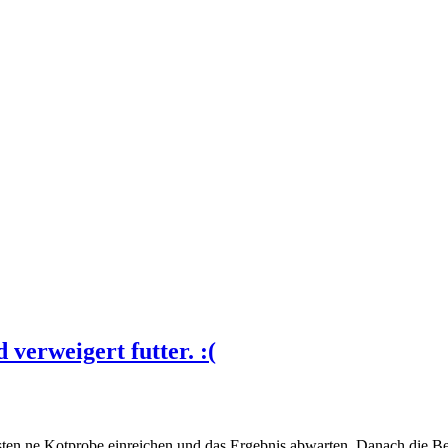
verweigert futter. :(
sten ne Kotprobe einreichen und das Ergebnis abwarten. Danach die B