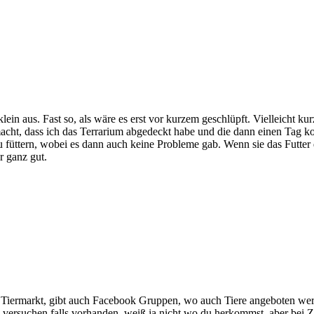
 klein aus. Fast so, als wäre es erst vor kurzem geschlüpft. Vielleicht
cht, dass ich das Terrarium abgedeckt habe und die dann einen Tag kom
 füttern, wobei es dann auch keine Probleme gab. Wenn sie das Futter 
r ganz gut.
oka Tiermarkt, gibt auch Facebook Gruppen, wo auch Tiere angeboten we
en versuchen falls vorhanden, weiß ja nicht wo du herkommst, aber bei 