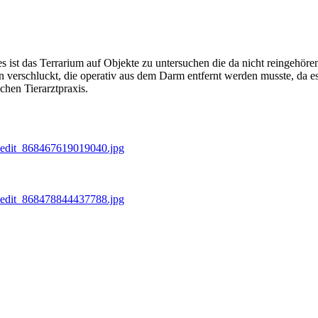
s ist das Terrarium auf Objekte zu untersuchen die da nicht reingehöre
en verschluckt, die operativ aus dem Darm entfernt werden musste, da 
chen Tierarztpraxis.
_edit_868467619019040.jpg
_edit_868478844437788.jpg