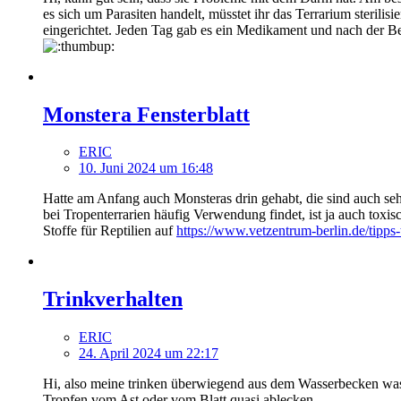
es sich um Parasiten handelt, müsstet ihr das Terrarium steril
eingerichtet. Jeden Tag gab es ein Medikament und nach der B
Monstera Fensterblatt
ERIC
10. Juni 2024 um 16:48
Hatte am Anfang auch Monsteras drin gehabt, die sind auch sehr
bei Tropenterrarien häufig Verwendung findet, ist ja auch toxis
Stoffe für Reptilien auf
https://www.vetzentrum-berlin.de/tipps-t
Trinkverhalten
ERIC
24. April 2024 um 22:17
Hi, also meine trinken überwiegend aus dem Wasserbecken was
Tropfen vom Ast oder vom Blatt quasi ablecken.