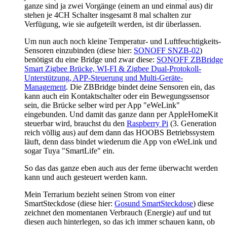
ganze sind ja zwei Vorgänge (einem an und einmal aus) dir
stehen je 4CH Schalter insgesamt 8 mal schalten zur
Verfügung, wie sie aufgeteilt werden, ist dir überlassen.
Um nun auch noch kleine Temperatur- und Luftfeuchtigkeits-
Sensoren einzubinden (diese hier:
SONOFF SNZB-02
)
benötigst du eine Bridge und zwar diese:
SONOFF ZBBridge
Smart Zigbee Brücke, WI-FI & Zigbee Dual-Protokoll-
Unterstützung, APP-Steuerung und Multi-Geräte-
Management
. Die ZBBridge bindet deine Sensoren ein, das
kann auch ein Kontaktschalter oder ein Bewegungssensor
sein, die Brücke selber wird per App "eWeLink"
eingebunden. Und damit das ganze dann per AppleHomeKit
steuerbar wird, brauchst du den
Raspberry Pi
(3. Generation
reich völlig aus) auf dem dann das HOOBS Betriebssystem
läuft, denn dass bindet wiederum die App von eWeLink und
sogar Tuya "SmartLife" ein.
So das das ganze eben auch aus der ferne überwacht werden
kann und auch gesteuert werden kann.
Mein Terrarium bezieht seinen Strom von einer
SmartSteckdose (diese hier:
Gosund SmartSteckdose
) diese
zeichnet den momentanen Verbrauch (Energie) auf und tut
diesen auch hinterlegen, so das ich immer schauen kann, ob