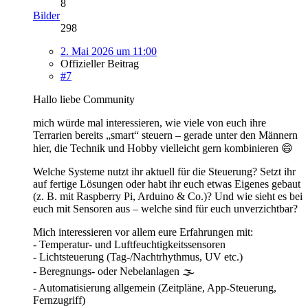
8
Bilder
298
2. Mai 2026 um 11:00
Offizieller Beitrag
#7
Hallo liebe Community
mich würde mal interessieren, wie viele von euch ihre
Terrarien bereits „smart“ steuern – gerade unter den Männern
hier, die Technik und Hobby vielleicht gern kombinieren 😄
Welche Systeme nutzt ihr aktuell für die Steuerung? Setzt ihr
auf fertige Lösungen oder habt ihr euch etwas Eigenes gebaut
(z. B. mit Raspberry Pi, Arduino & Co.)? Und wie sieht es bei
euch mit Sensoren aus – welche sind für euch unverzichtbar?
Mich interessieren vor allem eure Erfahrungen mit:
- Temperatur- und Luftfeuchtigkeitssensoren
- Lichtsteuerung (Tag-/Nachtrhythmus, UV etc.)
- Beregnungs- oder Nebelanlagen 🌫️
- Automatisierung allgemein (Zeitpläne, App-Steuerung,
Fernzugriff)