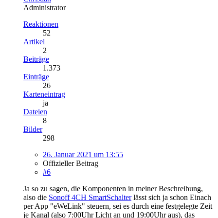
Administrator
Reaktionen
52
Artikel
2
Beiträge
1.373
Einträge
26
Karteneintrag
ja
Dateien
8
Bilder
298
26. Januar 2021 um 13:55
Offizieller Beitrag
#6
Ja so zu sagen, die Komponenten in meiner Beschreibung,
also die
Sonoff 4CH SmartSchalter
lässt sich ja schon Einach
per App "eWeLink" steuern, sei es durch eine festgelegte Zeit
je Kanal (also 7:00Uhr Licht an und 19:00Uhr aus), das