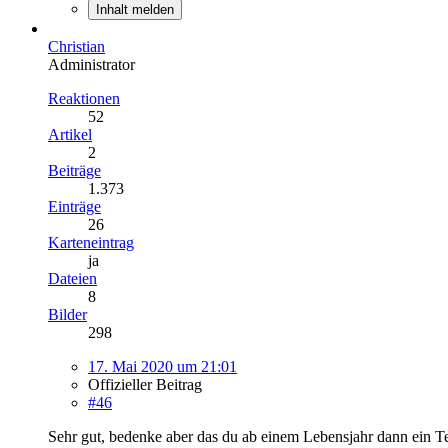
Inhalt melden
Christian
Administrator
Reaktionen
52
Artikel
2
Beiträge
1.373
Einträge
26
Karteneintrag
ja
Dateien
8
Bilder
298
17. Mai 2020 um 21:01
Offizieller Beitrag
#46
Sehr gut, bedenke aber das du ab einem Lebensjahr dann ein 