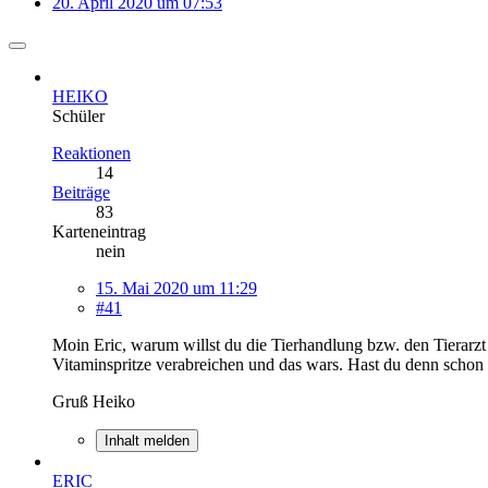
20. April 2020 um 07:53
HEIKO
Schüler
Reaktionen
14
Beiträge
83
Karteneintrag
nein
15. Mai 2020 um 11:29
#41
Moin Eric, warum willst du die Tierhandlung bzw. den Tierarzt
Vitaminspritze verabreichen und das wars. Hast du denn schon 
Gruß Heiko
Inhalt melden
ERIC