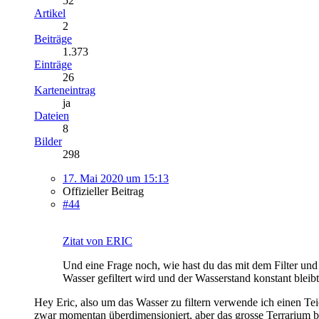
52
Artikel
2
Beiträge
1.373
Einträge
26
Karteneintrag
ja
Dateien
8
Bilder
298
17. Mai 2020 um 15:13
Offizieller Beitrag
#44
Zitat von ERIC
Und eine Frage noch, wie hast du das mit dem Filter un
Wasser gefiltert wird und der Wasserstand konstant blei
Hey Eric, also um das Wasser zu filtern verwende ich einen Tei
zwar momentan überdimensioniert, aber das grosse Terrarium br