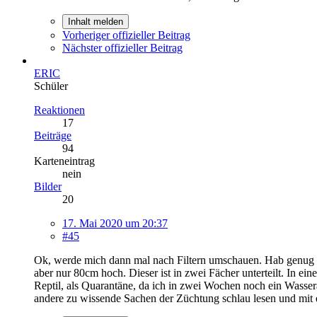
Inhalt melden
Vorheriger offizieller Beitrag
Nächster offizieller Beitrag
ERIC
Schüler
Reaktionen
17
Beiträge
94
Karteneintrag
nein
Bilder
20
17. Mai 2020 um 20:37
#45
Ok, werde mich dann mal nach Filtern umschauen. Hab genug Plat
aber nur 80cm hoch. Dieser ist in zwei Fächer unterteilt. In 
Reptil, als Quarantäne, da ich in zwei Wochen noch ein Wass
andere zu wissende Sachen der Züchtung schlau lesen und mit