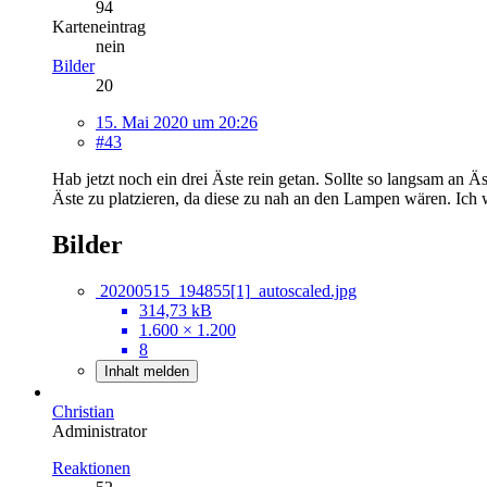
94
Karteneintrag
nein
Bilder
20
15. Mai 2020 um 20:26
#43
Hab jetzt noch ein drei Äste rein getan. Sollte so langsam an Ä
Äste zu platzieren, da diese zu nah an den Lampen wären. Ich 
Bilder
20200515_194855[1]_autoscaled.jpg
314,73 kB
1.600 × 1.200
8
Inhalt melden
Christian
Administrator
Reaktionen