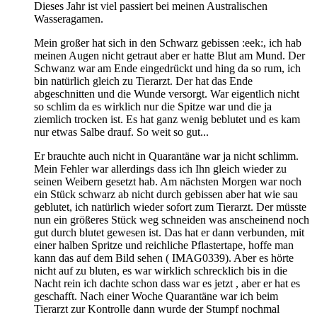
Dieses Jahr ist viel passiert bei meinen Australischen
Wasseragamen.
Mein großer hat sich in den Schwarz gebissen :eek:, ich hab
meinen Augen nicht getraut aber er hatte Blut am Mund. Der
Schwanz war am Ende eingedrückt und hing da so rum, ich
bin natürlich gleich zu Tierarzt. Der hat das Ende
abgeschnitten und die Wunde versorgt. War eigentlich nicht
so schlim da es wirklich nur die Spitze war und die ja
ziemlich trocken ist. Es hat ganz wenig beblutet und es kam
nur etwas Salbe drauf. So weit so gut...
Er brauchte auch nicht in Quarantäne war ja nicht schlimm.
Mein Fehler war allerdings dass ich Ihn gleich wieder zu
seinen Weibern gesetzt hab. Am nächsten Morgen war noch
ein Stück schwarz ab nicht durch gebissen aber hat wie sau
geblutet, ich natürlich wieder sofort zum Tierarzt. Der müsste
nun ein größeres Stück weg schneiden was anscheinend noch
gut durch blutet gewesen ist. Das hat er dann verbunden, mit
einer halben Spritze und reichliche Pflastertape, hoffe man
kann das auf dem Bild sehen ( IMAG0339). Aber es hörte
nicht auf zu bluten, es war wirklich schrecklich bis in die
Nacht rein ich dachte schon dass war es jetzt , aber er hat es
geschafft. Nach einer Woche Quarantäne war ich beim
Tierarzt zur Kontrolle dann wurde der Stumpf nochmal