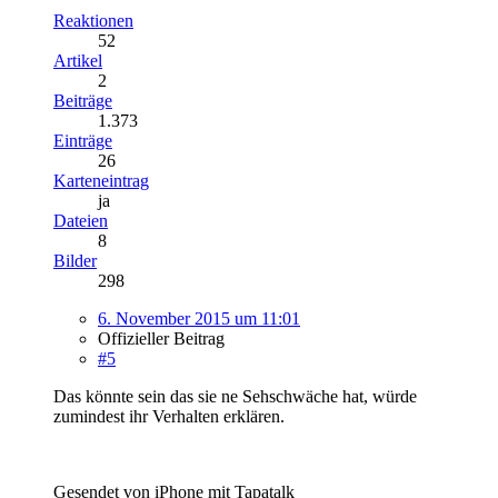
Reaktionen
52
Artikel
2
Beiträge
1.373
Einträge
26
Karteneintrag
ja
Dateien
8
Bilder
298
6. November 2015 um 11:01
Offizieller Beitrag
#5
Das könnte sein das sie ne Sehschwäche hat, würde
zumindest ihr Verhalten erklären.
Gesendet von iPhone mit Tapatalk