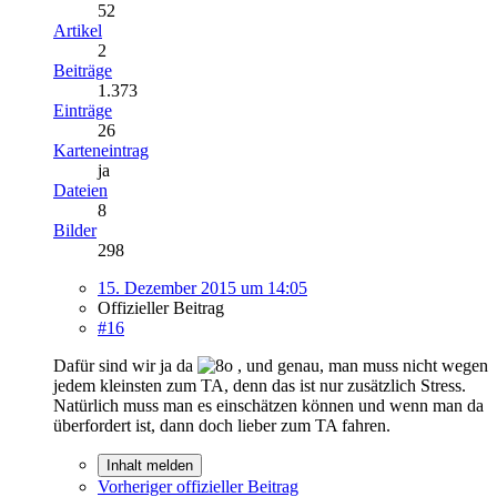
52
Artikel
2
Beiträge
1.373
Einträge
26
Karteneintrag
ja
Dateien
8
Bilder
298
15. Dezember 2015 um 14:05
Offizieller Beitrag
#16
Dafür sind wir ja da
, und genau, man muss nicht wegen
jedem kleinsten zum TA, denn das ist nur zusätzlich Stress.
Natürlich muss man es einschätzen können und wenn man da
überfordert ist, dann doch lieber zum TA fahren.
Inhalt melden
Vorheriger offizieller Beitrag