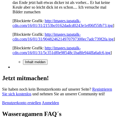
das Ende jetzt halt etwas dicker ist als vorher... Er hat keine
Keule aber so leicht dick ist es schon.... Ich versuche mal
Bilder zumachen
[Blockierte Grafik:
http://images.tapatalk-
cdn.com/16/01/31/2153bc0162dadcd0243e1ef06f55fb73.jpg
]
[Blockierte Grafik:
http://images.tapatalk-
cdn.com/16/01/31/9048246214970797300ec7adc739f2fa.jpg
]
[Blockierte Grafik:
http://images.tapatalk-
cdn.com/16/01/31/5c351df0e98548c1ba8fe944ffa6afc6.jpg
]
Inhalt melden
Jetzt mitmachen!
Sie haben noch kein Benutzerkonto auf unserer Seite?
Registrieren
Sie sich kostenlos
und nehmen Sie an unserer Community teil!
Benutzerkonto erstellen
Anmelden
Wasseragamen FAQ´s