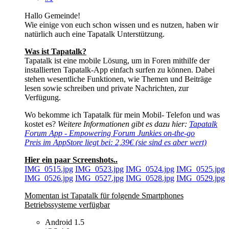
Hallo Gemeinde!
Wie einige von euch schon wissen und es nutzen, haben wir
natürlich auch eine Tapatalk Unterstützung.
Was ist Tapatalk?
Tapatalk ist eine mobile Lösung, um in Foren mithilfe der
installierten Tapatalk-App einfach surfen zu können. Dabei
stehen wesentliche Funktionen, wie Themen und Beiträge
lesen sowie schreiben und private Nachrichten, zur
Verfügung.
Wo bekomme ich Tapatalk für mein Mobil- Telefon und was
kostet es?
Weitere Informationen gibt es dazu hier:
Tapatalk
Forum App - Empowering Forum Junkies on-the-go
Preis im AppStore liegt bei: 2,39€ (sie sind es aber wert)
Hier ein paar Screenshots..
IMG_0515.jpg
IMG_0523.jpg
IMG_0524.jpg
IMG_0525.jpg
IMG_0526.jpg
IMG_0527.jpg
IMG_0528.jpg
IMG_0529.jpg
Momentan ist Tapatalk für folgende Smartphones
Betriebssysteme verfügbar
Android 1.5