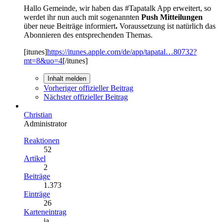
Hallo Gemeinde, wir haben das #Tapatalk App erweitert, so
werdet ihr nun auch mit sogenannten
Push Mitteilungen
über neue Beiträge informiert
.
Voraussetzung ist natürlich das
Abonnieren des entsprechenden Themas.
[itunes]
https://itunes.apple.com/de/app/tapatal…80732?
mt=8&uo=4
[/itunes]
Inhalt melden
Vorheriger offizieller Beitrag
Nächster offizieller Beitrag
Christian
Administrator
Reaktionen
52
Artikel
2
Beiträge
1.373
Einträge
26
Karteneintrag
ja