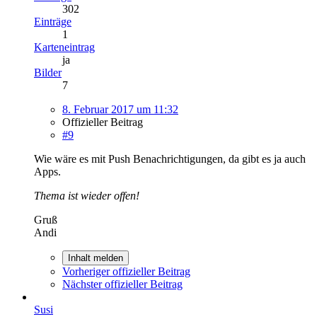
302
Einträge
1
Karteneintrag
ja
Bilder
7
8. Februar 2017 um 11:32
Offizieller Beitrag
#9
Wie wäre es mit Push Benachrichtigungen, da gibt es ja auch
Apps.
Thema ist wieder offen!
Gruß
Andi
Inhalt melden
Vorheriger offizieller Beitrag
Nächster offizieller Beitrag
Susi