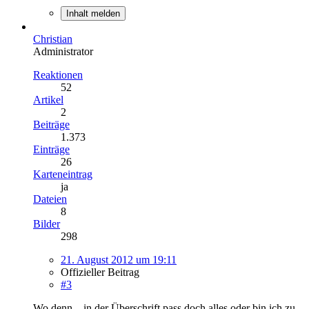
Inhalt melden
Christian
Administrator
Reaktionen
52
Artikel
2
Beiträge
1.373
Einträge
26
Karteneintrag
ja
Dateien
8
Bilder
298
21. August 2012 um 19:11
Offizieller Beitrag
#3
Wo denn... in der Überschrift pass doch alles oder bin ich zu