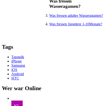
Was fressen
Wasseragamen?
Was fressen adulter Wasseragamen?
Was fressen Jungtiere 1-10Monate?
Tags
Tapatalk
iPhone
Samsung
iOS
Android
HTC
Wer war Online