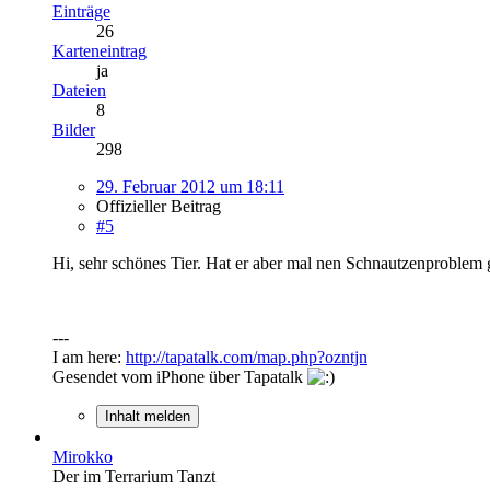
Einträge
26
Karteneintrag
ja
Dateien
8
Bilder
298
29. Februar 2012 um 18:11
Offizieller Beitrag
#5
Hi, sehr schönes Tier. Hat er aber mal nen Schnautzenproblem g
---
I am here:
http://tapatalk.com/map.php?ozntjn
Gesendet vom iPhone über Tapatalk
Inhalt melden
Mirokko
Der im Terrarium Tanzt