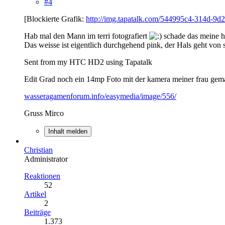
#4
[Blockierte Grafik:
http://img.tapatalk.com/544995c4-314d-9d2
Hab mal den Mann im terri fotografiert
schade das meine h
Das weisse ist eigentlich durchgehend pink, der Hals geht von 
Sent from my HTC HD2 using Tapatalk
Edit Grad noch ein 14mp Foto mit der kamera meiner frau ge
wasseragamenforum.info/easymedia/image/556/
Gruss Mirco
Inhalt melden
Christian
Administrator
Reaktionen
52
Artikel
2
Beiträge
1.373