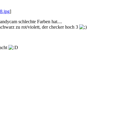
8.jpg
]
andycam schlechte Farben hat....
schwarz zu rot/violett, der checker hoch 3
macht