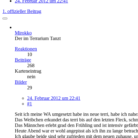
24. Februar 2012 um 22:41
1. offizieller Beitrag
Mirokko
Der im Terrarium Tanzt
Reaktionen
10
Beiträge
268
Karteneintrag
nein
Bilder
29
24. Februar 2012 um 22:41
#1
Seit ich meine WA umgesetzt habe ins neue terri, habe ich nahe
Das Weibchen erkundet das terri bis auf den letzten Fleck, schme
Das Männchen erlebt grad den Frühling und ist intensiv gefärb
Heute Abend war er wohl angepisst als ich ihn zu lange betrach
Ich glaube beide sind sehr zufrieden mit dem neuen zuhause, u