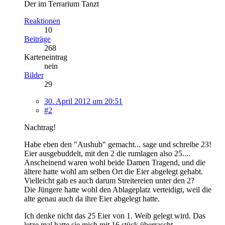
Der im Terrarium Tanzt
Reaktionen
10
Beiträge
268
Karteneintrag
nein
Bilder
29
30. April 2012 um 20:51
#2
Nachtrag!
Habe eben den "Aushub" gemacht... sage und schreibe 23!
Eier ausgebuddelt, mit den 2 die rumlagen also 25....
Anscheinend waren wohl beide Damen Tragend, und die
ältere hatte wohl am selben Ort die Eier abgelegt gehabt.
Vielleicht gab es auch darum Streitereien unter den 2?
Die Jüngere hatte wohl den Ablageplatz verteidigt, weil die
alte genau auch da ihre Eier abgelegt hatte.
Ich denke nicht das 25 Eier von 1. Weib gelegt wird. Das
letze mal hatte sie mich mit 16 stück überrascht.