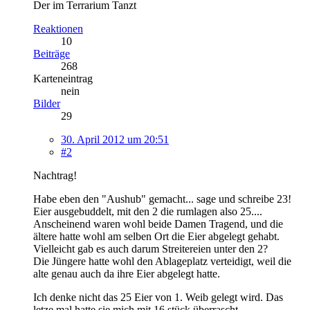
Der im Terrarium Tanzt
Reaktionen
10
Beiträge
268
Karteneintrag
nein
Bilder
29
30. April 2012 um 20:51
#2
Nachtrag!
Habe eben den "Aushub" gemacht... sage und schreibe 23!
Eier ausgebuddelt, mit den 2 die rumlagen also 25....
Anscheinend waren wohl beide Damen Tragend, und die
ältere hatte wohl am selben Ort die Eier abgelegt gehabt.
Vielleicht gab es auch darum Streitereien unter den 2?
Die Jüngere hatte wohl den Ablageplatz verteidigt, weil die
alte genau auch da ihre Eier abgelegt hatte.
Ich denke nicht das 25 Eier von 1. Weib gelegt wird. Das
letze mal hatte sie mich mit 16 stück überrascht.