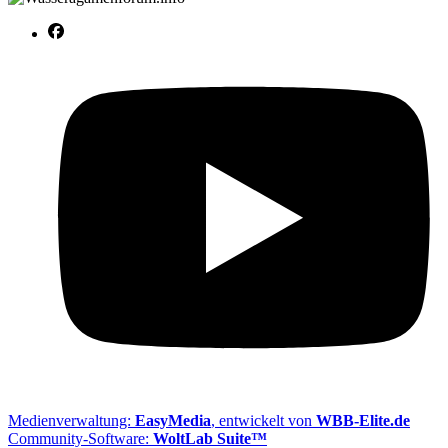
Medienverwaltung:
EasyMedia
, entwickelt von
WBB-Elite.de
Community-Software:
WoltLab Suite™