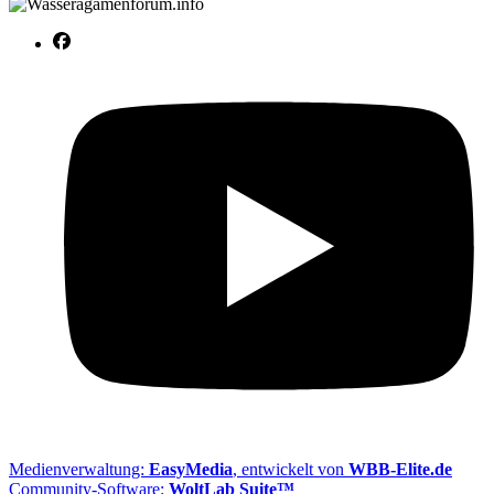
Medienverwaltung:
EasyMedia
, entwickelt von
WBB-Elite.de
Community-Software:
WoltLab Suite™