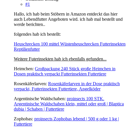
#1
Hallo, ich hab beim Stöbern in Amazon entdeckt das hier
auch Lebendfutter Angeboten wird. ich hab mal bestellt und
werde berichten..
folgendes hab ich bestellt:
Heuschrecken 100 mittel Wüstenheuschrecken Futterinsekten
Reptilienfutter
Weitere Futerinsekten hab ich ebenfalls gefunden...
Heimchen:
Großpackung 240 Stück große Heimchen in
Dosen praktisch verpackt Futterinsekten Futtertiere
Rosenkäferlarven:
Rosenkäferlarven in der Dose praktisch
verpackt, Futterinsekten Futtertiere, Angelköder
Argentinische Waldschaben:
proinsects 100 STK.
Argentinische Waldschaben klein, mittel oder groß | Blaptica
dubia | Schaben | Futtertiere
Zophobas:
proinsects Zophobas lebend | 500 g oder 1 kg |
Futtertiere