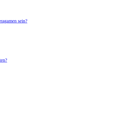
eragamen sein?
ten?