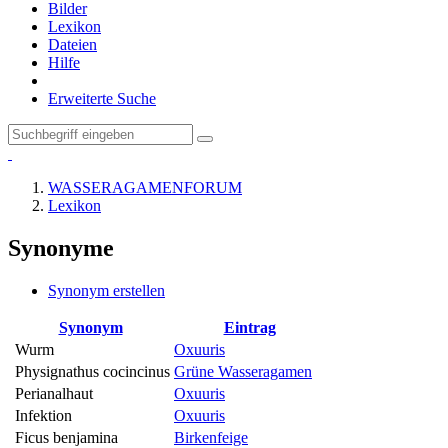
Bilder
Lexikon
Dateien
Hilfe
Erweiterte Suche
WASSERAGAMENFORUM
Lexikon
Synonyme
Synonym erstellen
Synonym
Eintrag
Wurm
Oxuuris
Physignathus cocincinus
Grüne Wasseragamen
Perianalhaut
Oxuuris
Infektion
Oxuuris
Ficus benjamina
Birkenfeige