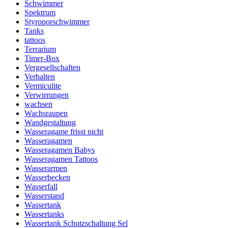
Schwimmer
Spektrum
Styroporschwimmer
Tanks
tattoos
Terrarium
Timer-Box
Vergesellschaften
Verhalten
Vermiculite
Verwirrungen
wachsen
Wachsraupen
Wandgestaltung
Wasseragame frisst nicht
Wasseragamen
Wasseragamen Babys
Wasseragamen Tattoos
Wasserarmen
Wasserbecken
Wasserfall
Wasserstand
Wassertank
Wassertanks
Wassertank Schutzschaltung Sel