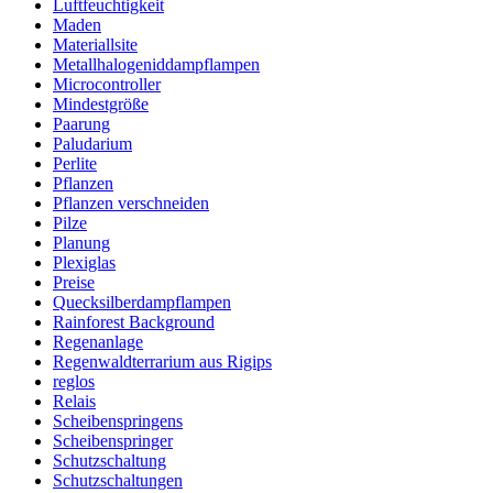
Luftfeuchtigkeit
Maden
Materiallsite
Metallhalogeniddampflampen
Microcontroller
Mindestgröße
Paarung
Paludarium
Perlite
Pflanzen
Pflanzen verschneiden
Pilze
Planung
Plexiglas
Preise
Quecksilberdampflampen
Rainforest Background
Regenanlage
Regenwaldterrarium aus Rigips
reglos
Relais
Scheibenspringens
Scheibenspringer
Schutzschaltung
Schutzschaltungen