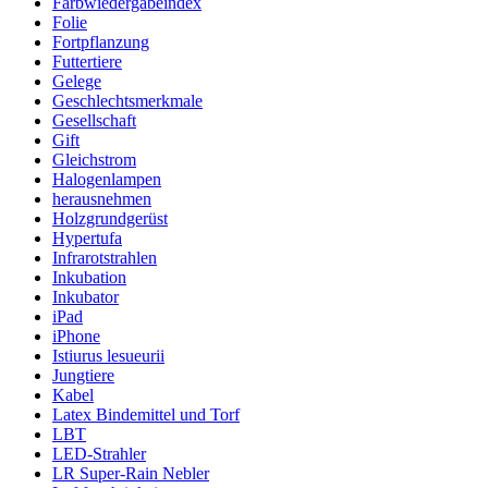
Farbwiedergabeindex
Folie
Fortpflanzung
Futtertiere
Gelege
Geschlechtsmerkmale
Gesellschaft
Gift
Gleichstrom
Halogenlampen
herausnehmen
Holzgrundgerüst
Hypertufa
Infrarotstrahlen
Inkubation
Inkubator
iPad
iPhone
Istiurus lesueurii
Jungtiere
Kabel
Latex Bindemittel und Torf
LBT
LED-Strahler
LR Super-Rain Nebler