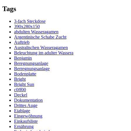
Tags
3-fach Steckdose
390x280x150
abdulten Wasseragamen
Argentinische Schabe Zucht
Auftrieb
Australischen Wasseragamen
Beleuchtung im adulter Wassera
Benjamin
Beregnungsanlage
Berregnungsanlage
Bodenplatte
Bright
Bright Sun
c0ff00
Deckel
Dokumentation
Drittes Auge
Eiablage
Eingewöhnung
Einkaufsliste
Ernährung