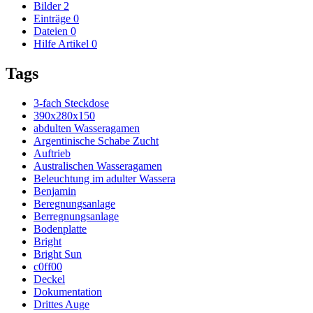
Bilder
2
Einträge
0
Dateien
0
Hilfe Artikel
0
Tags
3-fach Steckdose
390x280x150
abdulten Wasseragamen
Argentinische Schabe Zucht
Auftrieb
Australischen Wasseragamen
Beleuchtung im adulter Wassera
Benjamin
Beregnungsanlage
Berregnungsanlage
Bodenplatte
Bright
Bright Sun
c0ff00
Deckel
Dokumentation
Drittes Auge