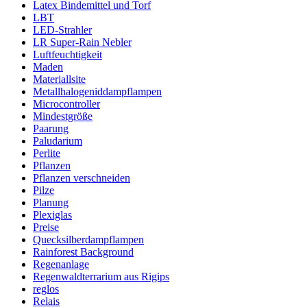
Latex Bindemittel und Torf
LBT
LED-Strahler
LR Super-Rain Nebler
Luftfeuchtigkeit
Maden
Materiallsite
Metallhalogeniddampflampen
Microcontroller
Mindestgröße
Paarung
Paludarium
Perlite
Pflanzen
Pflanzen verschneiden
Pilze
Planung
Plexiglas
Preise
Quecksilberdampflampen
Rainforest Background
Regenanlage
Regenwaldterrarium aus Rigips
reglos
Relais