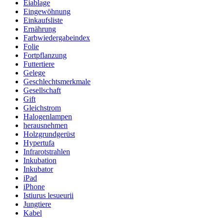
Eiablage
Eingewöhnung
Einkaufsliste
Ernährung
Farbwiedergabeindex
Folie
Fortpflanzung
Futtertiere
Gelege
Geschlechtsmerkmale
Gesellschaft
Gift
Gleichstrom
Halogenlampen
herausnehmen
Holzgrundgerüst
Hypertufa
Infrarotstrahlen
Inkubation
Inkubator
iPad
iPhone
Istiurus lesueurii
Jungtiere
Kabel