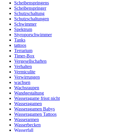
Scheibenspringens
Scheibenspringer
Schutzschaltung
Schutzschaltungen
Schwimmer
Spektrum
Styroporschwimmer
Tanks
tattoos
Terrarium
Timer-Box
Vergesellschaften
Verhalten
Vermiculite
Verwirrungen
wachsen
Wachsraupen
Wandgestaltung
Wasseragame frisst nicht
Wasseragamen
Wasseragamen Babys
Wasseragamen Tattoos
Wasserarmen
Wasserbecken
Wasserfall