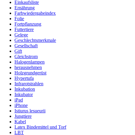
Einkaufsliste
Ernährung
Farbwiedergabeindex
Folie
Fortpflanzung
Futtertiere
Gelege
Geschlechtsmerkmale
Gesellschaft
Gift
Gleichstrom
Halogenlampen
herausnehmen
Holzgrundgerüst
Hypertufa
Infrarotstrahlen
Inkubation
Inkubator
iPad
iPhone
Istiurus lesueurii
Jungtiere
Kabel
Latex Bindemittel und Torf
LBT