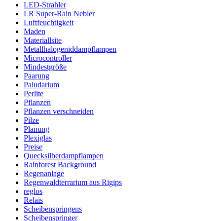
LED-Strahler
LR Super-Rain Nebler
Luftfeuchtigkeit
Maden
Materiallsite
Metallhalogeniddampflampen
Microcontroller
Mindestgröße
Paarung
Paludarium
Perlite
Pflanzen
Pflanzen verschneiden
Pilze
Planung
Plexiglas
Preise
Quecksilberdampflampen
Rainforest Background
Regenanlage
Regenwaldterrarium aus Rigips
reglos
Relais
Scheibenspringens
Scheibenspringer