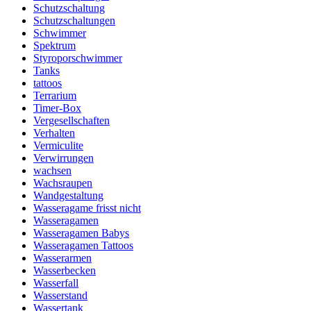
Schutzschaltung
Schutzschaltungen
Schwimmer
Spektrum
Styroporschwimmer
Tanks
tattoos
Terrarium
Timer-Box
Vergesellschaften
Verhalten
Vermiculite
Verwirrungen
wachsen
Wachsraupen
Wandgestaltung
Wasseragame frisst nicht
Wasseragamen
Wasseragamen Babys
Wasseragamen Tattoos
Wasserarmen
Wasserbecken
Wasserfall
Wasserstand
Wassertank