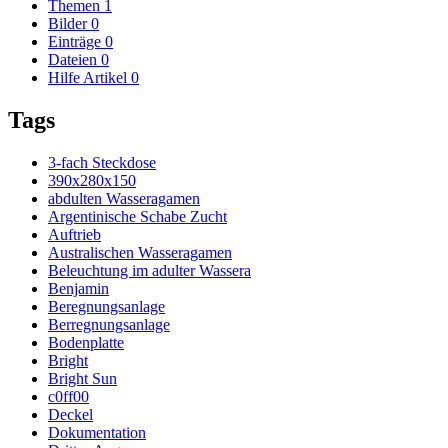
Themen
1
Bilder
0
Einträge
0
Dateien
0
Hilfe Artikel
0
Tags
3-fach Steckdose
390x280x150
abdulten Wasseragamen
Argentinische Schabe Zucht
Auftrieb
Australischen Wasseragamen
Beleuchtung im adulter Wassera
Benjamin
Beregnungsanlage
Berregnungsanlage
Bodenplatte
Bright
Bright Sun
c0ff00
Deckel
Dokumentation