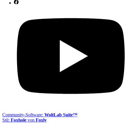
Community-Software:
WoltLab Suite™
Stil:
Foxhole
von
Foxly