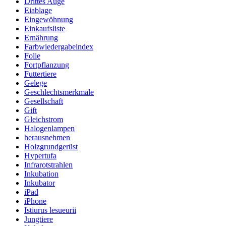
Drittes Auge
Eiablage
Eingewöhnung
Einkaufsliste
Ernährung
Farbwiedergabeindex
Folie
Fortpflanzung
Futtertiere
Gelege
Geschlechtsmerkmale
Gesellschaft
Gift
Gleichstrom
Halogenlampen
herausnehmen
Holzgrundgerüst
Hypertufa
Infrarotstrahlen
Inkubation
Inkubator
iPad
iPhone
Istiurus lesueurii
Jungtiere