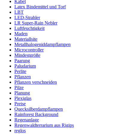
Kabel
Latex Bindemittel und Torf
LBT
LED-Strahler
LR Super-Rain Nebler
Luftfeuchtigkeit
Maden
Materiallsite
Metallhalogeniddampflampen
Microcontroller
Mindestgröße
Paarung
Paludarium
Perlite
Pflanzen
Pflanzen verschneiden
Pilze
Planung
Plexiglas
Preise
Quecksilberdampflampen
Rainforest Background
Regenanlage
Regenwaldterrarium aus Rigips
reglos