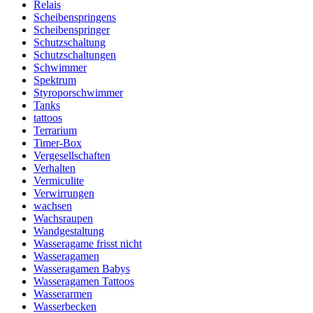
Relais
Scheibenspringens
Scheibenspringer
Schutzschaltung
Schutzschaltungen
Schwimmer
Spektrum
Styroporschwimmer
Tanks
tattoos
Terrarium
Timer-Box
Vergesellschaften
Verhalten
Vermiculite
Verwirrungen
wachsen
Wachsraupen
Wandgestaltung
Wasseragame frisst nicht
Wasseragamen
Wasseragamen Babys
Wasseragamen Tattoos
Wasserarmen
Wasserbecken