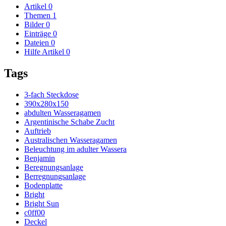
Artikel
0
Themen
1
Bilder
0
Einträge
0
Dateien
0
Hilfe Artikel
0
Tags
3-fach Steckdose
390x280x150
abdulten Wasseragamen
Argentinische Schabe Zucht
Auftrieb
Australischen Wasseragamen
Beleuchtung im adulter Wassera
Benjamin
Beregnungsanlage
Berregnungsanlage
Bodenplatte
Bright
Bright Sun
c0ff00
Deckel