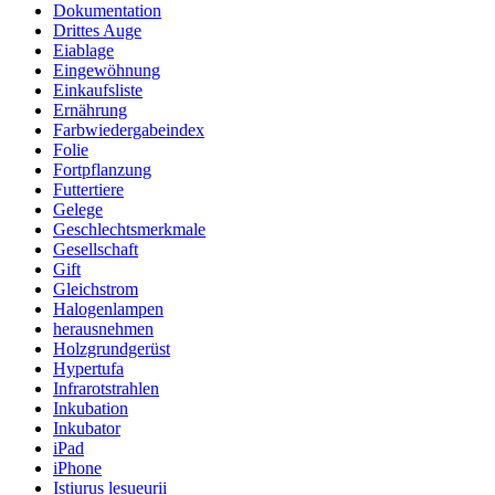
Dokumentation
Drittes Auge
Eiablage
Eingewöhnung
Einkaufsliste
Ernährung
Farbwiedergabeindex
Folie
Fortpflanzung
Futtertiere
Gelege
Geschlechtsmerkmale
Gesellschaft
Gift
Gleichstrom
Halogenlampen
herausnehmen
Holzgrundgerüst
Hypertufa
Infrarotstrahlen
Inkubation
Inkubator
iPad
iPhone
Istiurus lesueurii