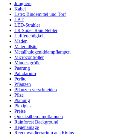
Jungtiere
Kabel
Latex Bindemittel und Torf
LBT
LED-Strahler
LR Super-Rain Nebler
Luftfeuchtigkeit
Maden
Materiallsite
Metallhalogeniddampflampen
Microcontroller
Mindestgröße
Paarung
Paludarium
Perlite
Pflanzen
Pflanzen verschneiden
Pilze
Planung
Plexiglas
Preise
Quecksilberdampflampen
Rainforest Background
Regenanlage
Regenwaldterrarium aus Rigips