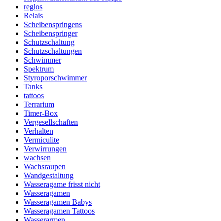
reglos
Relais
Scheibenspringens
Scheibenspringer
Schutzschaltung
Schutzschaltungen
Schwimmer
Spektrum
Styroporschwimmer
Tanks
tattoos
Terrarium
Timer-Box
Vergesellschaften
Verhalten
Vermiculite
Verwirrungen
wachsen
Wachsraupen
Wandgestaltung
Wasseragame frisst nicht
Wasseragamen
Wasseragamen Babys
Wasseragamen Tattoos
Wasserarmen