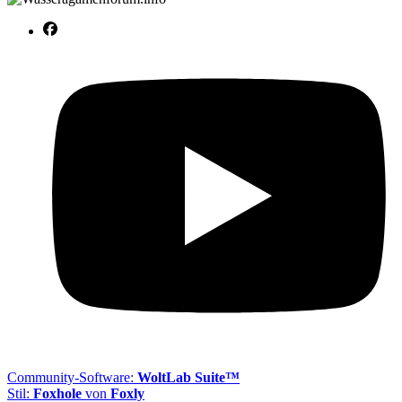
Community-Software:
WoltLab Suite™
Stil:
Foxhole
von
Foxly