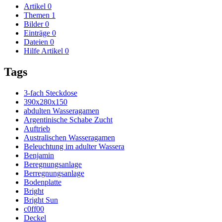
Artikel
0
Themen
1
Bilder
0
Einträge
0
Dateien
0
Hilfe Artikel
0
Tags
3-fach Steckdose
390x280x150
abdulten Wasseragamen
Argentinische Schabe Zucht
Auftrieb
Australischen Wasseragamen
Beleuchtung im adulter Wassera
Benjamin
Beregnungsanlage
Berregnungsanlage
Bodenplatte
Bright
Bright Sun
c0ff00
Deckel