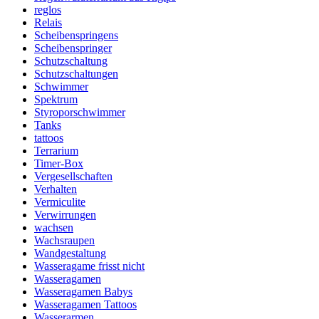
reglos
Relais
Scheibenspringens
Scheibenspringer
Schutzschaltung
Schutzschaltungen
Schwimmer
Spektrum
Styroporschwimmer
Tanks
tattoos
Terrarium
Timer-Box
Vergesellschaften
Verhalten
Vermiculite
Verwirrungen
wachsen
Wachsraupen
Wandgestaltung
Wasseragame frisst nicht
Wasseragamen
Wasseragamen Babys
Wasseragamen Tattoos
Wasserarmen