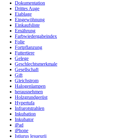
Dokumentation
Drittes Auge
Eiablage
Eingewöhnung
Einkaufsliste
Ernährung
Farbwiedergabeindex
Folie
Fortpflanzung
Futtertiere
Gelege
Geschlechtsmerkmale
Gesellschaft
Gift
Gleichstrom
Halogenlampen
herausnehmen
Holzgrundgerüst
Hypertufa
Infrarotstrahlen
Inkubation
Inkubator
iPad
iPhone
Istiurus lesueurii