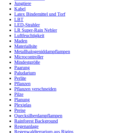
Jungtiere
Kabel
Latex Bindemittel und Torf
LBT
LED-Strahler
LR Super-Rain Nebler
Luftfeuchtigkeit
Maden
Materiallsite
Metallhalogeniddampflampen
Microcontroller
Mindestgröße
Paarung
Paludarium
Perlite
Pflanzen
Pflanzen verschneiden
Pilze
Planung
Plexiglas
Preise
Quecksilberdampflampen
Rainforest Background
Regenanlage
Regenwaldterrarium aus Rigips