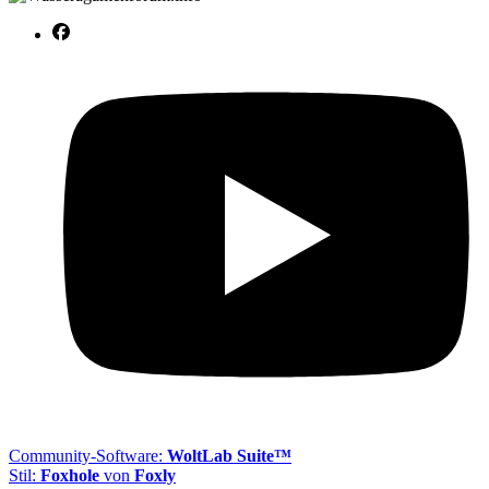
Community-Software:
WoltLab Suite™
Stil:
Foxhole
von
Foxly