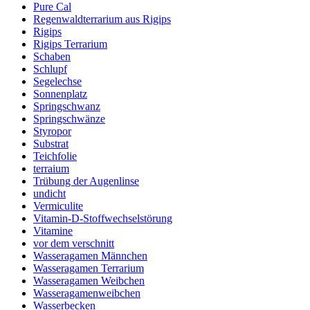
Pure Cal
Regenwaldterrarium aus Rigips
Rigips
Rigips Terrarium
Schaben
Schlupf
Segelechse
Sonnenplatz
Springschwanz
Springschwänze
Styropor
Substrat
Teichfolie
terraium
Trübung der Augenlinse
undicht
Vermiculite
Vitamin-D-Stoffwechselstörung
Vitamine
vor dem verschnitt
Wasseragamen Männchen
Wasseragamen Terrarium
Wasseragamen Weibchen
Wasseragamenweibchen
Wasserbecken