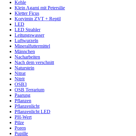
Kehle
Klein Agami mit Petersilie
Kletter Ficus
Korvimin ZVT + Reptil
LED
LED Strahler
Leitungswasser
Luftwurzeln
Mineralfuttermittel
Männchen
Nacharbeiten
Nach dem verschnitt
Naturstein
Nitrat
Nitrit
OSB3
OSB Terrarium
Paarung
Pflanzen
Pflanzenlicht
Pflanzenlicht LED
PH-Wert
Pilze
Poren
Pupille