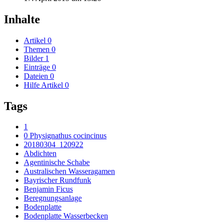
Inhalte
Artikel
0
Themen
0
Bilder
1
Einträge
0
Dateien
0
Hilfe Artikel
0
Tags
1
0 Physignathus cocincinus
20180304_120922
Abdichten
Agentinische Schabe
Australischen Wasseragamen
Bayrischer Rundfunk
Benjamin Ficus
Beregnungsanlage
Bodenplatte
Bodenplatte Wasserbecken