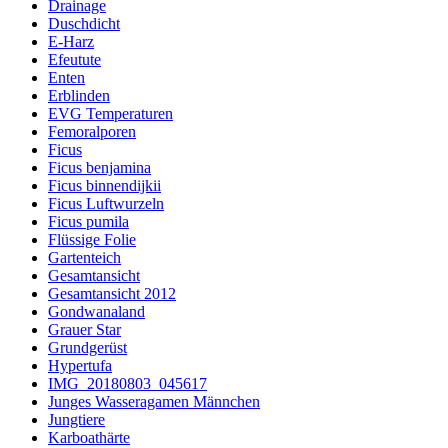
Drainage
Duschdicht
E-Harz
Efeutute
Enten
Erblinden
EVG Temperaturen
Femoralporen
Ficus
Ficus benjamina
Ficus binnendijkii
Ficus Luftwurzeln
Ficus pumila
Flüssige Folie
Gartenteich
Gesamtansicht
Gesamtansicht 2012
Gondwanaland
Grauer Star
Grundgerüst
Hypertufa
IMG_20180803_045617
Junges Wasseragamen Männchen
Jungtiere
Karboathärte