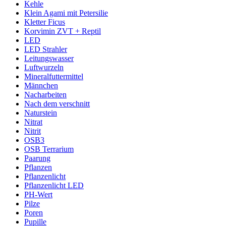
Kehle
Klein Agami mit Petersilie
Kletter Ficus
Korvimin ZVT + Reptil
LED
LED Strahler
Leitungswasser
Luftwurzeln
Mineralfuttermittel
Männchen
Nacharbeiten
Nach dem verschnitt
Naturstein
Nitrat
Nitrit
OSB3
OSB Terrarium
Paarung
Pflanzen
Pflanzenlicht
Pflanzenlicht LED
PH-Wert
Pilze
Poren
Pupille