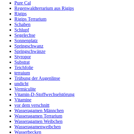
Pure Cal
Regenwaldterrarium aus Rigips
Rigips
Rigips Terrarium
Schaben
Schlupf
Segelechse
Sonnenplatz
Springschwanz
Springschwänze
Styropor
Substrat
Teichfolie
terraium
Trübung der Augenlinse
undicht
Vermiculite
Vitamin-D-Stoffwechselstörung
Vitamine
vor dem verschnitt
Wasseragamen Männchen
Wasseragamen Terrarium
Wasseragamen Weibchen
Wasseragamenweibchen
Wasserbecken