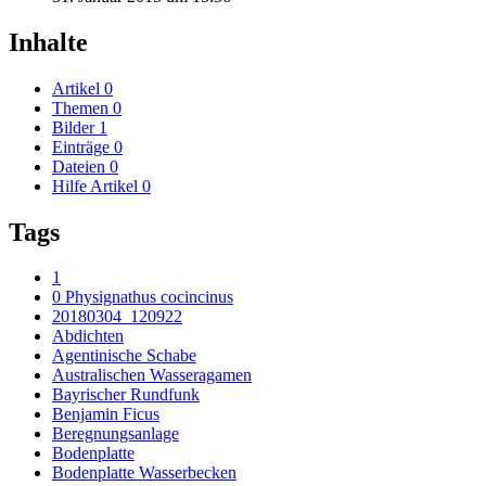
Inhalte
Artikel
0
Themen
0
Bilder
1
Einträge
0
Dateien
0
Hilfe Artikel
0
Tags
1
0 Physignathus cocincinus
20180304_120922
Abdichten
Agentinische Schabe
Australischen Wasseragamen
Bayrischer Rundfunk
Benjamin Ficus
Beregnungsanlage
Bodenplatte
Bodenplatte Wasserbecken