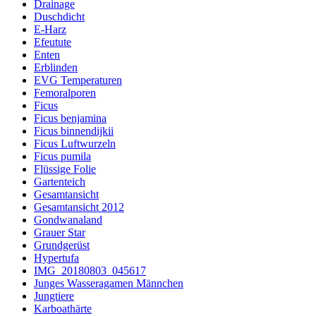
Drainage
Duschdicht
E-Harz
Efeutute
Enten
Erblinden
EVG Temperaturen
Femoralporen
Ficus
Ficus benjamina
Ficus binnendijkii
Ficus Luftwurzeln
Ficus pumila
Flüssige Folie
Gartenteich
Gesamtansicht
Gesamtansicht 2012
Gondwanaland
Grauer Star
Grundgerüst
Hypertufa
IMG_20180803_045617
Junges Wasseragamen Männchen
Jungtiere
Karboathärte