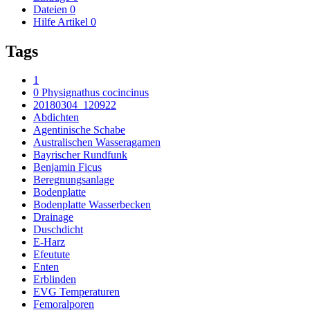
Dateien
0
Hilfe Artikel
0
Tags
1
0 Physignathus cocincinus
20180304_120922
Abdichten
Agentinische Schabe
Australischen Wasseragamen
Bayrischer Rundfunk
Benjamin Ficus
Beregnungsanlage
Bodenplatte
Bodenplatte Wasserbecken
Drainage
Duschdicht
E-Harz
Efeutute
Enten
Erblinden
EVG Temperaturen
Femoralporen