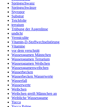
Springschwanz
Springschwänze
Styropor
Substrat
Teichfolie
terraium
Trübung der Augenlinse
undicht
Vermiculite
Vitamin-D-Stoffwechselstörung
Vitamine
vor dem verschnitt
Wasseragamen Männchen
Wasseragamen Terrarium
Wasseragamen Weibchen
Wasseragamenweibchen
Wasserbecken
Wasserbecken Wasserwerte
Wasserfall
Wasserwerte
Weibchen
Weibchen greift Männchen an
Weibliche Wasseragame
Yucca
Yucca Palme