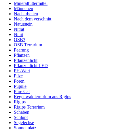
Mineralfuttermittel
Männchen
Nacharbeiten
Nach dem verschnitt
Naturstein
Nitrat
Nitrit
OSB3
OSB Terrarium
Paarung
Pflanzen
Pflanzenlicht
Pflanzenlicht LED
PH-Wert
Pilze
Poren
Pupille
Pure Cal
Regenwaldterrarium aus Rigips
Rigips
Rigips Terrarium
Schaben
Schlupf
Segelechse
Sonnenplatz