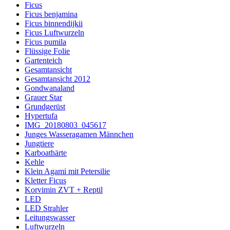
Ficus
Ficus benjamina
Ficus binnendijkii
Ficus Luftwurzeln
Ficus pumila
Flüssige Folie
Gartenteich
Gesamtansicht
Gesamtansicht 2012
Gondwanaland
Grauer Star
Grundgerüst
Hypertufa
IMG_20180803_045617
Junges Wasseragamen Männchen
Jungtiere
Karboathärte
Kehle
Klein Agami mit Petersilie
Kletter Ficus
Korvimin ZVT + Reptil
LED
LED Strahler
Leitungswasser
Luftwurzeln