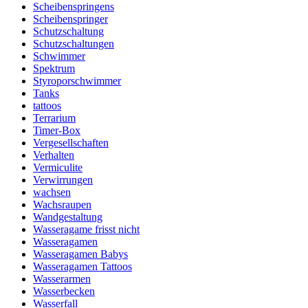
Scheibenspringens
Scheibenspringer
Schutzschaltung
Schutzschaltungen
Schwimmer
Spektrum
Styroporschwimmer
Tanks
tattoos
Terrarium
Timer-Box
Vergesellschaften
Verhalten
Vermiculite
Verwirrungen
wachsen
Wachsraupen
Wandgestaltung
Wasseragame frisst nicht
Wasseragamen
Wasseragamen Babys
Wasseragamen Tattoos
Wasserarmen
Wasserbecken
Wasserfall