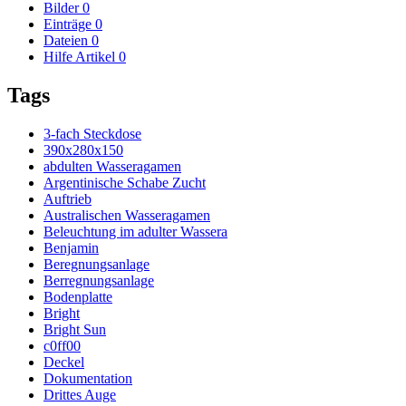
Bilder
0
Einträge
0
Dateien
0
Hilfe Artikel
0
Tags
3-fach Steckdose
390x280x150
abdulten Wasseragamen
Argentinische Schabe Zucht
Auftrieb
Australischen Wasseragamen
Beleuchtung im adulter Wassera
Benjamin
Beregnungsanlage
Berregnungsanlage
Bodenplatte
Bright
Bright Sun
c0ff00
Deckel
Dokumentation
Drittes Auge