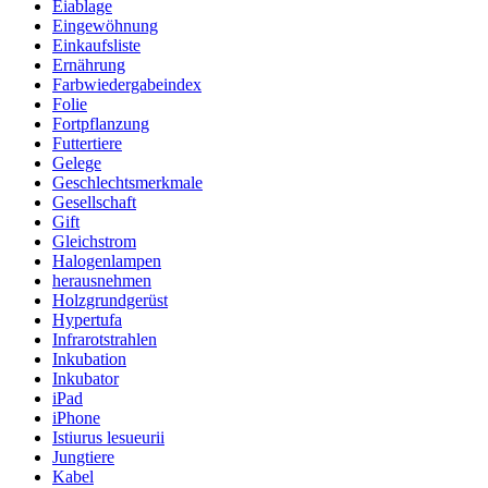
Eiablage
Eingewöhnung
Einkaufsliste
Ernährung
Farbwiedergabeindex
Folie
Fortpflanzung
Futtertiere
Gelege
Geschlechtsmerkmale
Gesellschaft
Gift
Gleichstrom
Halogenlampen
herausnehmen
Holzgrundgerüst
Hypertufa
Infrarotstrahlen
Inkubation
Inkubator
iPad
iPhone
Istiurus lesueurii
Jungtiere
Kabel