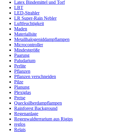
Latex Bindemittel und Torf
LBT
LED-Strahler
LR Super-Rain Nebler
Luftfeuchtigkeit
Maden
Materiallsite
Metallhalogeniddampflampen
Microcontroller
Mindestgröße
Paarung
Paludarium
Perlite
Pflanzen
Pflanzen verschneiden
Pilze
Planung
Plexiglas
Preise
Quecksilberdampflampen
Rainforest Background
Regenanlage
Regenwaldterrarium aus Rigips
reglos
Relais