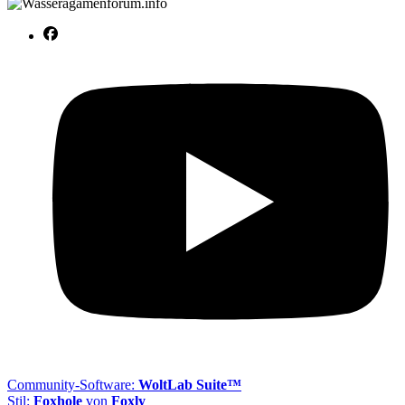
Community-Software:
WoltLab Suite™
Stil:
Foxhole
von
Foxly