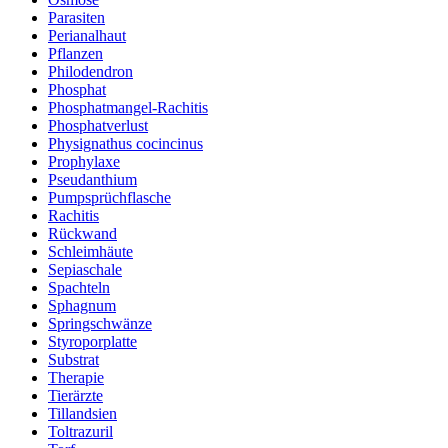
Parasiten
Perianalhaut
Pflanzen
Philodendron
Phosphat
Phosphatmangel-Rachitis
Phosphatverlust
Physignathus cocincinus
Prophylaxe
Pseudanthium
Pumpsprüchflasche
Rachitis
Rückwand
Schleimhäute
Sepiaschale
Spachteln
Sphagnum
Springschwänze
Styroporplatte
Substrat
Therapie
Tierärzte
Tillandsien
Toltrazuril