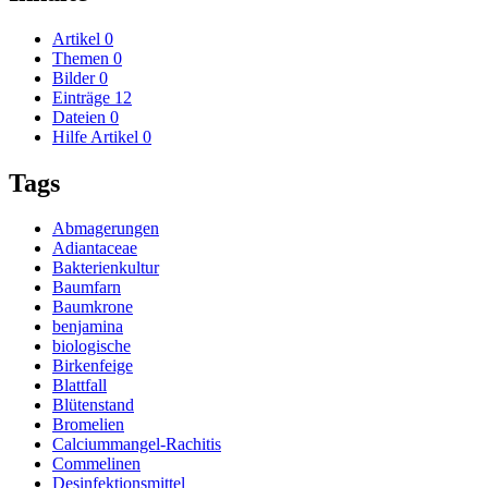
Artikel
0
Themen
0
Bilder
0
Einträge
12
Dateien
0
Hilfe Artikel
0
Tags
Abmagerungen
Adiantaceae
Bakterienkultur
Baumfarn
Baumkrone
benjamina
biologische
Birkenfeige
Blattfall
Blütenstand
Bromelien
Calciummangel-Rachitis
Commelinen
Desinfektionsmittel