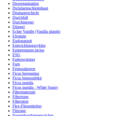
Desorganisation
Dickdarmschleimhaut
Drainageschicht
Durchfall
Durchmesser
Dünger
Echte Vanille (Vanilla planifo
Efeutute
Endoparasit
Entwicklungszyklus
Epipremnum pictus
ESG
Fadenwürmer
Farn
Femoralporen
Ficus benjamina
Ficus binnendijkii
Ficus pumila
Ficus pumila - White Sunny
Filtermaterials
Filterrung
Filterstein
Flex-Fliesenkeber
Flüssige
Frauenhaarfarngewächse