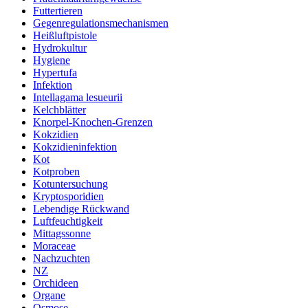
Futtertieren
Gegenregulationsmechanismen
Heißluftpistole
Hydrokultur
Hygiene
Hypertufa
Infektion
Intellagama lesueurii
Kelchblätter
Knorpel-Knochen-Grenzen
Kokzidien
Kokzidieninfektion
Kot
Kotproben
Kotuntersuchung
Kryptosporidien
Lebendige Rückwand
Luftfeuchtigkeit
Mittagssonne
Moraceae
Nachzuchten
NZ
Orchideen
Organe
Osmose