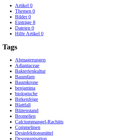
Artikel
0
Themen
0
Bilder
0
Einträge
8
Dateien
0
Hilfe Artikel
0
Tags
Abmagerungen
Adiantaceae
Bakterienkultur
Baumfarn
Baumkrone
benjamina
biologische
Birkenfeige
Blattfall
Blütenstand
Bromelien
Calciummangel-Rachitis
Commelinen
Desinfektionsmittel
Desorganisation