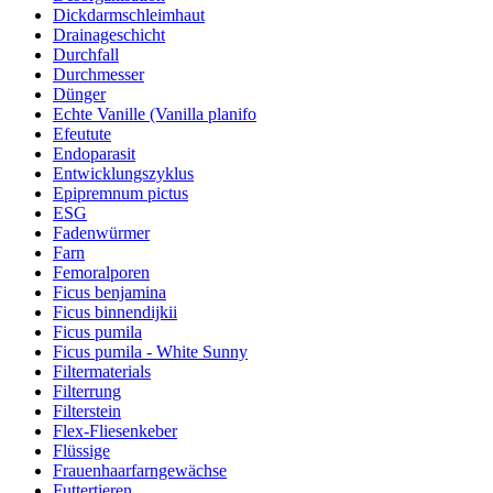
Dickdarmschleimhaut
Drainageschicht
Durchfall
Durchmesser
Dünger
Echte Vanille (Vanilla planifo
Efeutute
Endoparasit
Entwicklungszyklus
Epipremnum pictus
ESG
Fadenwürmer
Farn
Femoralporen
Ficus benjamina
Ficus binnendijkii
Ficus pumila
Ficus pumila - White Sunny
Filtermaterials
Filterrung
Filterstein
Flex-Fliesenkeber
Flüssige
Frauenhaarfarngewächse
Futtertieren