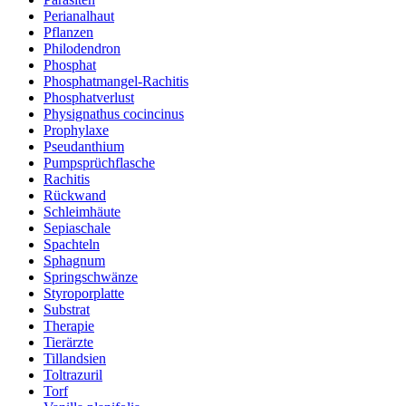
Perianalhaut
Pflanzen
Philodendron
Phosphat
Phosphatmangel-Rachitis
Phosphatverlust
Physignathus cocincinus
Prophylaxe
Pseudanthium
Pumpsprüchflasche
Rachitis
Rückwand
Schleimhäute
Sepiaschale
Spachteln
Sphagnum
Springschwänze
Styroporplatte
Substrat
Therapie
Tierärzte
Tillandsien
Toltrazuril
Torf