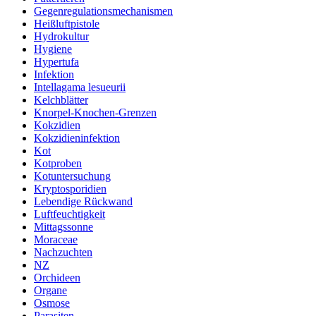
Gegenregulationsmechanismen
Heißluftpistole
Hydrokultur
Hygiene
Hypertufa
Infektion
Intellagama lesueurii
Kelchblätter
Knorpel-Knochen-Grenzen
Kokzidien
Kokzidieninfektion
Kot
Kotproben
Kotuntersuchung
Kryptosporidien
Lebendige Rückwand
Luftfeuchtigkeit
Mittagssonne
Moraceae
Nachzuchten
NZ
Orchideen
Organe
Osmose
Parasiten